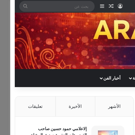
تسجيل الدخول
مقال عشوائي
إضافة عمود جانبي
بحث
عن
ة
أخبار الفن
الأشهر
الأخيرة
تعليقات
إلاعلامي حمود حسين صاحب
الفيديوهات العفوية صديق المشاهير