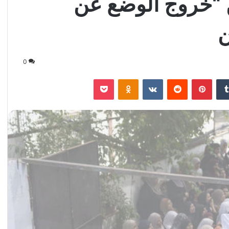
ن “خروج الوضع عن
0
‏Tumblr
بينتيريست
‏Reddit
‏VKontakte
Odnoklassniki
‫Pocket