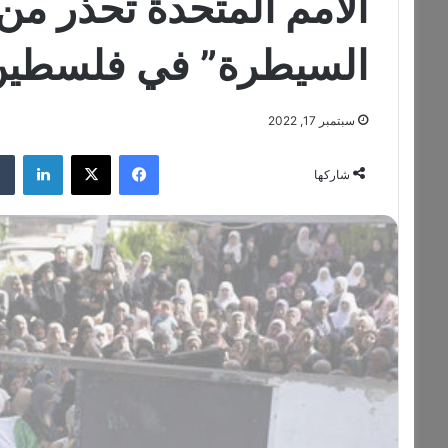
الأمم المتحدة تحذر م
السيطرة” في فلسطين
سبتمبر 17, 2022
فيسبوك
‫X
لينكدإن
شاركها