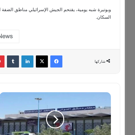
وبوتيرة شبه يومية، يقتحم الجيش الإسرائيلي مناطق الضفة ا
السكان.
فيسبوك
‫X
لينكدإن
‏Tumblr
شاركها
و
ز
ا
ر
ة
ا
ل