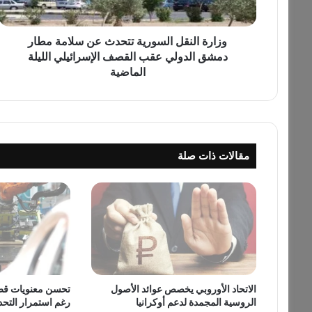
ن
ق
ل
وزارة النقل السورية تتحدث عن سلامة مطار
ا
دمشق الدولي عقب القصف الإسرائيلي الليلة
ل
الماضية
س
و
ر
ي
ة
مقالات ذات صلة
ت
ت
ح
د
ث
ع
ن
س
ل
ا
الاتحاد الأوروبي يخصص عوائد الأصول
تحسن معنويات قطاع
الروسية المجمدة لدعم أوكرانيا
رغم استمرار التحد
م