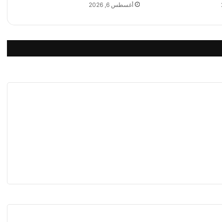
ت
أغسطس 6, 2026
ه
ا
م
ع
ا
ل
س
ع
و
د
ي
ة