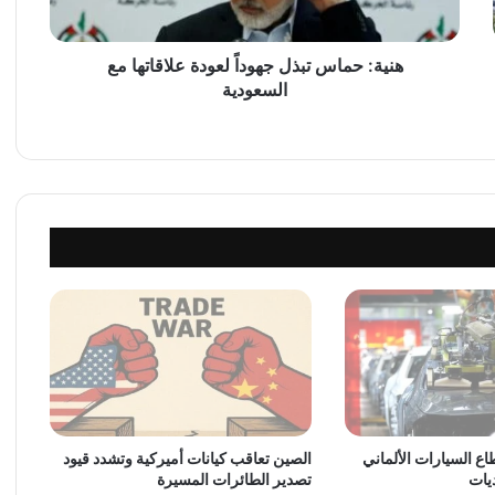
ا
س
ت
هنية: حماس تبذل جهوداً لعودة علاقاتها مع
ب
السعودية
ذ
ل
ج
ه
و
د
اً
ل
ع
و
د
ة
ع
ل
ا
ق
 السيارات الألماني
الصين تعاقب كيانات أميركية وتشدد قيود
يات
تصدير الطائرات المسيرة
ا