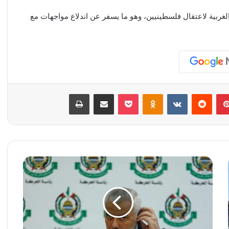
لغربية لاعتقال فلسطينيين، وهو ما يسفر عن اندلاع مواجهات مع
بينتيريست
‏Reddit
‏VKontakte
Odnoklassniki
‫Pocket
مشاركة عبر البريد
طباعة
ه
ن
ي
ة
:
ح
م