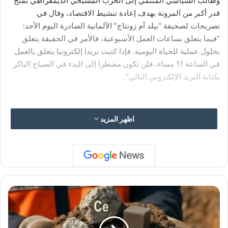
وطالب السياسي المنتمي إلى الحزب المسيحي الديمقراطي بمنح
قدر أكبر من المرونة بهدف إعادة تنشيط الاقتصاد، وقال في
تصريحات لصحيفة “بيلد آم زونتاج” الألمانية الصادرة اليوم الأحد:
“فيما يتعلق بساعات العمل الأسبوعية، فالأمر في الحقيقة يتعلق
بحلول عملية للحياة اليومية. فإذا كتبت بريدا إلكترونيا يتعلق بالعمل
في الساعة 11 مساء، فلن تكون مضطرا إلى البدء في الصباح الباكر
بكتابة البريد الإلكتروني التالي”.
اظهر المزيد
وأضاف شبان أن هذه المرونة غير متوفرة حاليا في كثير من الحالات
بموجب قواعد حماية العمال الحالية، وقال: “إذا أراد أرباب العمل
وموظفوهم تنظيم ذلك بشكل مرن، فستظل هناك حماية قائمة. وقد
اتفقنا على هذه المرونة نحن، التحالف المسيحي والحزب الاشتراكي
الديمقراطي”، وفق وكالة الأنباء الألمانية (د.ب.أ).
ا
ل
ي
ا