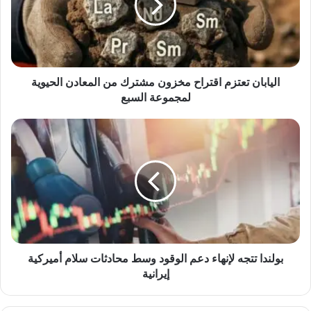
ب
ا
ن
ت
ع
ت
اليابان تعتزم اقتراح مخزون مشترك من المعادن الحيوية
ز
لمجموعة السبع
م
ا
ب
ق
و
ت
ل
ر
ن
ا
د
ح
ا
م
ت
خ
ت
ز
ج
و
ه
بولندا تتجه لإنهاء دعم الوقود وسط محادثات سلام أميركية
ن
ل
إيرانية
م
إ
ش
ن