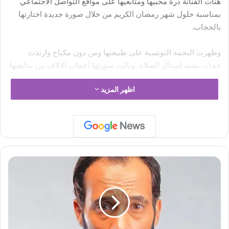
هنأت الفنانة درة محبيها ومتابعيها على مواقع التواصل الاجتماعي
بمناسبة حلول شهر رمضان الكريم من خلال صورة جديدة اختارتها
بالحجاب.
وظهرت النجمة التونسية على طبيعتها ومن دون مكياج وارتدت
حجاب يشبه اسدال الصلاة، ونالت صورتها اعجاب الالاف من متابعيها
الذين تغزلوا بجمالها وملامحها من دون مكياج.
اظهر المزيد
وعلقت درة على الصورة قائلة: “ربنا يتقبل مني ومنكم صيامنا
وصلاتنا ودعواتنا .. شكرا لمحبيني انكم لا تنسوني في دعواتكم.
وتأتي هذه الصورة بعد الضجة التي أثيرت أخيراُ حول ارتباطها برجل
الأعمال ومصمم الديكور هاني سعد، حيث رفضت الردّ على الأمر
الكشف
بالنفي أو التأكيد واكتفت باعتبار أن حياتها الشخصية ملكاً لها فقط.
عن
قصة
تغريدة
يوسف
الشريف
ومسلسل