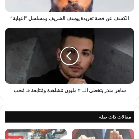
“النهاية”
الكشف عن قصة تغريدة يوسف الشريف ومسلسل “النهاية”
ساهر
منذر
يتخطى
الــ
٢
مليون
مُشاهدة
ومُتابعة
فـ
مُحب
ساهر منذر يتخطى الــ ٢ مليون مُشاهدة ومُتابعة فـ مُحب
مقالات ذات صلة