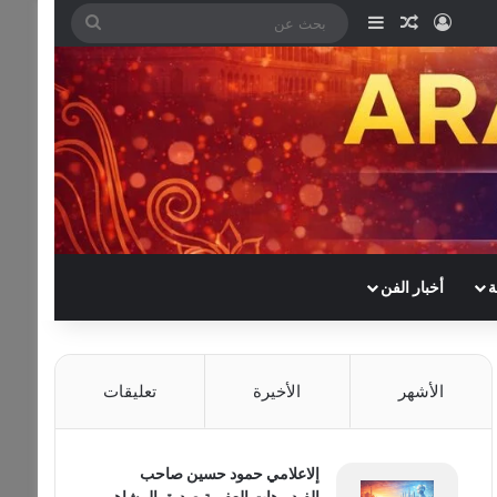
تسجيل الدخول
مقال عشوائي
إضافة عمود جانبي
بحث
عن
ة
أخبار الفن
الأشهر
الأخيرة
تعليقات
إلاعلامي حمود حسين صاحب
الفيديوهات العفوية صديق المشاهير