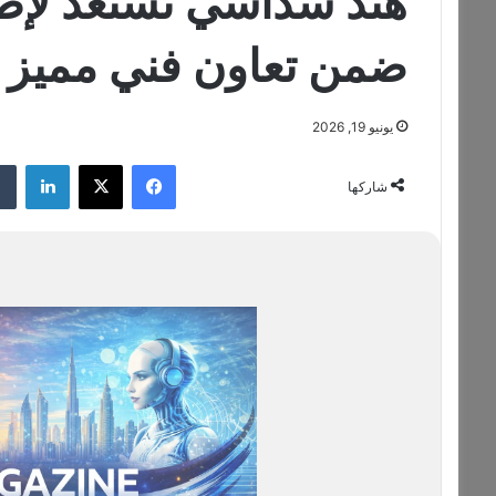
هند سداسي تستعد لإطلا
ضمن تعاون فني مميز
يونيو 19, 2026
فيسبوك
‫X
لينكدإن
شاركها