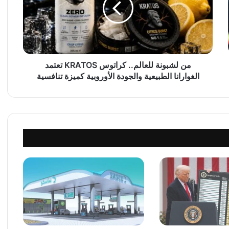
ب
و
ن
ة
ل
ل
من لشبونة للعالم.. كراتوس KRATOS تعتمد
ع
الغوارانا الطبيعية والجودة الأوروبية كميزة تنافسية
ا
ل
م
.
.
ك
ر
ا
ت
و
س
K
R
A