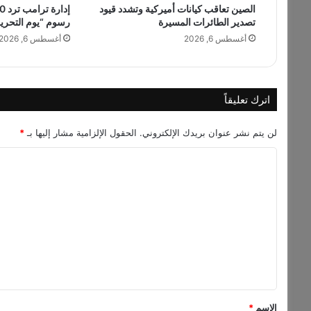
الصين تعاقب كيانات أميركية وتشدد قيود
و
تصدير الطائرات المسيرة
رسوم “يوم التحرير
س
ط
أغسطس 6, 2026
أغسطس 6, 2026
م
ح
ا
د
اترك تعليقاً
ث
ا
لن يتم نشر عنوان بريدك الإلكتروني.
الحقول الإلزامية مشار إليها بـ
*
ت
س
ا
ل
ل
ا
م
ت
أ
ع
م
ل
ي
ر
ي
ك
ق
ي
ة
*
الاسم
*