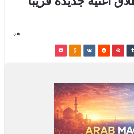
ق أغنية جديدة قريباً
0
‏Tumblr
بينتيريست
‏Reddit
‏VKontakte
Odnoklassniki
‫Pocket