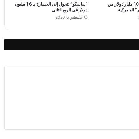
إدارة ترامب ترد 100 مليار دولار من
“ساسكو” تتحول إلى الخسارة بـ 1.6 مليون
T
” الجمركية
دولار في الربع الثاني
O
S
أغسطس 6, 2026
ت
ع
ت
م
د
ا
ل
غ
و
ا
ر
ا
ن
ا
ا
ل
ط
ب