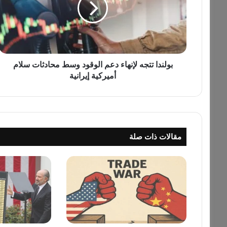
د
ا
ت
ت
ج
ه
بولندا تتجه لإنهاء دعم الوقود وسط محادثات سلام
ل
أميركية إيرانية
إ
ن
ه
ا
ء
مقالات ذات صلة
د
ع
م
ا
ل
و
ق
و
د