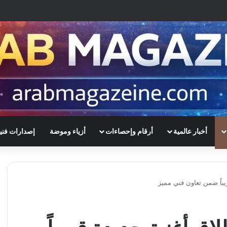
أخبار عالمية
أرقام وإحصاءات
أزياء وموضة
إصدارات فني
باً ضمن تعاون فني مميز