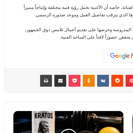
ة، خاصة أن الأغنية تحمل رؤية فنية مختلفة وإنتاجاً مميزاً
ها الذي يترقب تفاصيل العمل وموعد صدوره الرسمي.
ا المدروسة وحرصها على تقديم أعمال تلامس ذوق الجمهور،
 يحققن حضوراً لافتاً على الساحة الفنية.
بينتيريست
‏Reddit
‏VKontakte
Odnoklassniki
‫Pocket
مشاركة عبر البريد
طباعة
م
ن
ل
ش