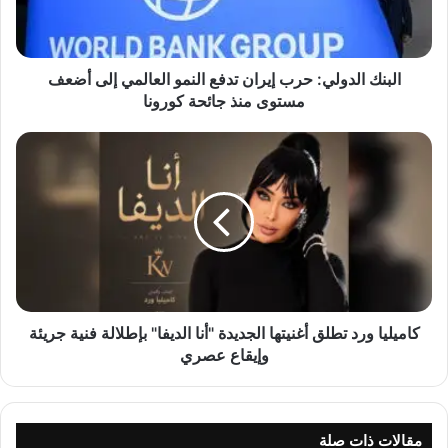
ل
د
و
ل
البنك الدولي: حرب إيران تدفع النمو العالمي إلى أضعف
ي
مستوى منذ جائحة كورونا
:
ح
ك
ر
ا
ب
م
إ
ي
ي
ل
ر
ي
ا
ا
ن
و
ت
ر
د
د
كاميليا ورد تطلق أغنيتها الجديدة "أنا الديفا" بإطلالة فنية جريئة
ف
ت
وإيقاع عصري
ع
ط
ا
ل
ل
ق
ن
أ
مقالات ذات صلة