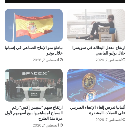
م
غ
و
ن
ا
ي
ل
ت
ع
ه
ا
ا
ل
ا
م
ل
ارتفاع معدل البطالة في سويسرا
تباطؤ نمو الإنتاج الصناعي في إسبانيا
ي
ج
خلال يوليو الماضي
خلال يونيو
إ
د
أغسطس 7, 2026
أغسطس 7, 2026
ل
ي
ى
د
أ
ة
ض
"
ع
أ
ف
ن
م
ا
س
ا
ألمانيا تدرس إلغاء الإعفاء الضريبي
ارتفاع سهم “سبيس إكس” رغم
ت
ل
على العملات المشفرة
السماح لمساهميها ببيع أسهمهم لأول
و
مرة منذ الطرح
د
أغسطس 7, 2026
ى
ي
أغسطس 7, 2026