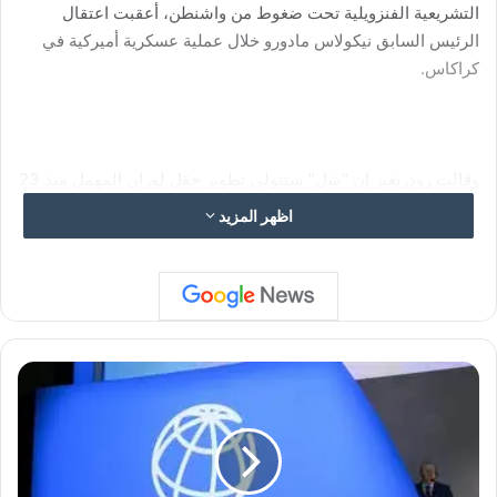
التشريعية الفنزويلية تحت ضغوط من واشنطن، أعقبت اعتقال
الرئيس السابق نيكولاس مادورو خلال عملية عسكرية أميركية في
كراكاس.
وقالت رودريغيز إن “شل” ستتولى تطوير حقل لوران المهمل منذ 23
عاماً والذي يضم سبعة مكامن للغاز الطبيعي تقع ستة منها على طول
اظهر المزيد
الحدود البحرية المشتركة مع ترينيداد وتوباغو.
ا
ل
ب
ن
ك
ا