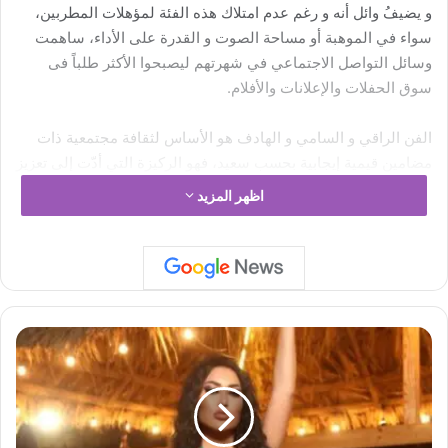
و يضيفُ وائل أنه و رغم عدم امتلاك هذه الفئة لمؤهلات المطربين،
سواء في الموهبة أو مساحة الصوت و القدرة على الأداء، ساهمت
وسائل التواصل الاجتماعي في شهرتهم ليصبحوا الأكثر طلباً فى
سوق الحفلات والإعلانات والأفلام.
الفن الراقي و السامي و الهادف هو الأساس لثقافة مجتمعية ذات
مضامين قيمية إيجابية بحسب سعيد، فهو الركيزة التي أدّت إلى تعزيز
دور الفن في دعم القضايا الإنسانية كافة و إيصالها إلى العالمية، لذا
اظهر المزيد
فمن واجب الجميع مواجهة هذه الظاهرة و السعي للحد من انتشارها
رغم صعوبة المهمة.
ا
ل
ر
ا
ق
ص