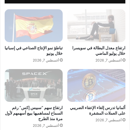
ا
ا
ء
م
ب
ج
ع
و
د
ن
إ
ج
ص
ا
ا
س
ارتفاع معدل البطالة في سويسرا
تباطؤ نمو الإنتاج الصناعي في إسبانيا
ب
و
خلال يوليو الماضي
خلال يونيو
ت
س
أغسطس 7, 2026
أغسطس 7, 2026
ه
ي
ا
ع
ب
ر
ف
ض
ي
ل
ر
و
و
ح
س
ا
ألمانيا تدرس إلغاء الإعفاء الضريبي
ارتفاع سهم “سبيس إكس” رغم
ك
ت
على العملات المشفرة
السماح لمساهميها ببيع أسهمهم لأول
و
مرة منذ الطرح
ه
أغسطس 7, 2026
ر
ل
أغسطس 7, 2026