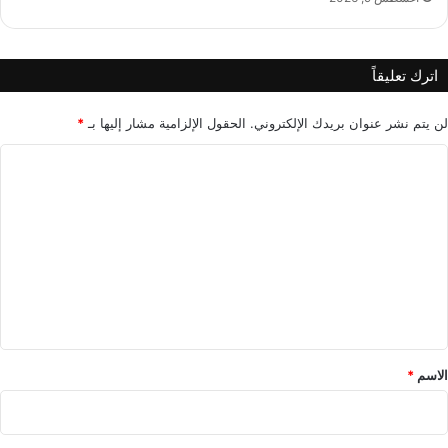
ة
ا
ل
اترك تعليقاً
أ
و
لن يتم نشر عنوان بريدك الإلكتروني.
الحقول الإلزامية مشار إليها بـ
*
ر
و
ا
ب
ي
ل
ة
ت
ع
ل
ي
ق
*
الاسم
*