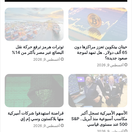
ل
أ
ا
ل
ق
م
ت
ا
ص
ن
ا
ي
د
ا
ي
ف
حيتان بيتكوين تعزز مراكزها دون
توترات هرمز ترفع حركة نقل
م
ي
65 ألف دولار.. هل تمهد لموجة
البضائع عبر مصر بأكثر من 14%
ع
م
صعود جديدة؟
أغسطس 9, 2026
ك
و
أغسطس 9, 2026
arabmagazeine.com — حرب إيران تعيد رسم خريطة
ن
ا
د
ج
أسواق الطاقة العالمية.. وتحولات هيكلية مرتقبة
ا
ه
ة
ا
ل
ح
الأسهم الأميركية تسجل أكبر
قراصنة استهدفوا شركات أميركية
م
مكاسب أسبوعية منذ أبريل.. S&P
منها بلاكستون وسي.إم.إي
ا
500 عند مستوى قياسي
ئ
أغسطس 9, 2026
أغسطس 9, 2026
ي