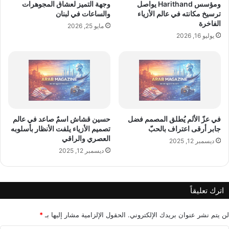
ب
ر
ومؤسس Harithand يواصل
وجهة التميز لعشاق المجوهرات
ت
ا
ترسيخ مكانته في عالم الأزياء
والساعات في لبنان
ظ
ت
الفاخرة
مايو 25, 2026
ه
ا
يوليو 16, 2026
ر
ل
د
ك
ع
و
م
ر
اً
ي
ل
ة
س
ا
ي
في عزّ الألم يُطلق المصمم فضل
حسين قشاش اسمٌ صاعد في عالم
ل
جابر أرقى اعتراف بالحبّ
تصميم الأزياء يلفت الأنظار بأسلوبه
ا
ج
العصري والراقي
س
ن
ديسمبر 12, 2025
ة
ديسمبر 12, 2025
و
"
ب
ا
ي
ل
ة
اترك تعليقاً
د
إ
و
ل
لن يتم نشر عنوان بريدك الإلكتروني.
الحقول الإلزامية مشار إليها بـ
*
ل
ى
ا
أ