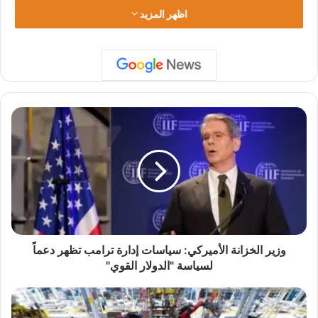
اظهر المزيد
و
ز
ي
ر
ا
ل
خ
ز
ا
ن
وزير الخزانة الأميركي: سياسات إدارة ترامب تظهر دعماً
ة
لسياسة "الدولار القوي"
ا
ل
ت
أ
ر