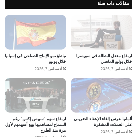
ع
ل
مقالات ذات صلة
ق
ي
ا
م
ن
ا
و
ل
ن
ر
ل
ق
إ
م
ن
ي
ارتفاع معدل البطالة في سويسرا
تباطؤ نمو الإنتاج الصناعي في إسبانيا
ه
ب
خلال يوليو الماضي
خلال يونيو
ا
ي
أغسطس 7, 2026
أغسطس 7, 2026
ء
ن
ا
ا
ل
ل
إ
ت
غ
ف
ل
ا
ا
ع
ق
ل
ألمانيا تدرس إلغاء الإعفاء الضريبي
ارتفاع سهم “سبيس إكس” رغم
ا
على العملات المشفرة
السماح لمساهميها ببيع أسهمهم لأول
و
مرة منذ الطرح
ل
ا
أغسطس 7, 2026
ح