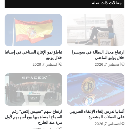
ث
ت
مقالات ذات صلة
ر
ر
م
ا
ن
م
ا
ب
ل
ي
م
ت
ت
ب
و
ا
ارتفاع معدل البطالة في سويسرا
تباطؤ نمو الإنتاج الصناعي في إسبانيا
ق
ح
خلال يوليو الماضي
خلال يونيو
ع
ث
أغسطس 7, 2026
أغسطس 7, 2026
ف
ا
ي
ن
ا
ح
ل
و
ر
ل
ب
ا
ي
ل
ع
ت
ألمانيا تدرس إلغاء الإعفاء الضريبي
ارتفاع سهم “سبيس إكس” رغم
ج
على العملات المشفرة
السماح لمساهميها ببيع أسهمهم لأول
مرة منذ الطرح
ا
أغسطس 7, 2026
ر