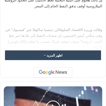
إن ثالث هجوم على البنية التحتية لخط الأنابيب على الحدود الروسية
البيلاروسية أوقف تدفق النفط الخام إلى المجر.
وقالت وزيرة الاقتصاد السلوفاكي دينسيا ساكوفا عبر “فيسبوك” في
وقت متأخر، أمس الخميس، إن شحنات النفط إلى بلادها عبر خط
أنابيب “دروجبا” سوف تتوقف قريبًا، بحسب ما نقلته وكالة بلومبرغ
للأنباء.
اظهر المزيد
ا
ن
ك
م