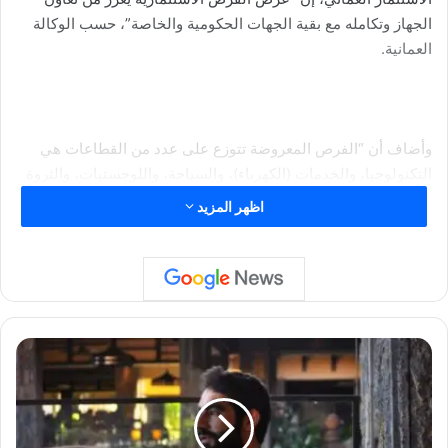
الجهاز وتكامله مع بقية الجهات الحكومية والخاصة”، حسب الوكالة
العمانية.
وأضاف أن “الفرص المعروضة تتوزع على عدد من القطاعات هي
التكنولوجيا، والخدمات (الكهرباء)، والسياحة، واللوجستيات، والثروة
السمكية والغذاء، بالإضافة إلى التعدين والقطاع الصحي”.
اظهر المزيد
وتابع أن “الفرص المعروضة تُعدّ قائمة أولية وقابلة للزيادة بناءً على
دراسات الجدوى الحالية والمستقبلية”.
ص
ا
ن
ع
وتضم القائمة عدداً من المشاريع التكنولوجية تدور حول البرمجة
ا