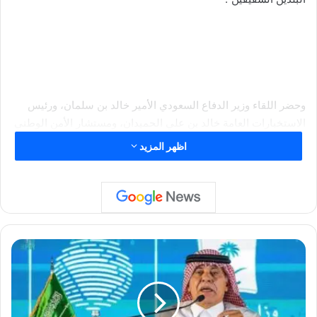
وحضر اللقاء وزير الدفاع السعودي الأمير خالد بن سلمان، ورئيس
الاستخبارات العامة خالد بن علي الحميدان، ومستشار الأمن الوطني
مساعد بن محمد العيبان، وآخرون.
اظهر المزيد
وكان “بن سلمان” أجرى، السبت، جلسة مباحثات مع رئيس مجلس
النواب العراقي محمد الحلبوسي في جدة، شملت “العلاقات الأخوية
بين البلدين” بحسب “واس”.
و
ز
ي
يشار إلى أن بن سلمان سبق أن أجرى مباحثات هاتفية، في مارس
ر
الماضي، مع رئيس الوزراء العراقي محمد شياع السوداني، تناولت
س