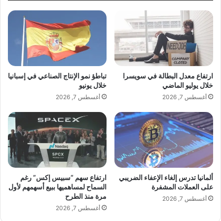
ا
رفيعة، وإبرام اتفاقيات مختلفة.
ع
ل
و
ن
ل
ق
ي
د
ا
ي
ل
ل
ع
ل
ارتفاع معدل البطالة في سويسرا
تباطؤ نمو الإنتاج الصناعي في إسبانيا
ه
ك
خلال يوليو الماضي
خلال يونيو
د
و
أغسطس 7, 2026
أغسطس 7, 2026
و
ي
س
ت
ط
4
ا
.
ل
5
ب
3
ح
%
ر
ف
ألمانيا تدرس إلغاء الإعفاء الضريبي
ارتفاع سهم “سبيس إكس” رغم
على العملات المشفرة
السماح لمساهميها ببيع أسهمهم لأول
ي
مرة منذ الطرح
م
أغسطس 7, 2026
ا
أغسطس 7, 2026
ر