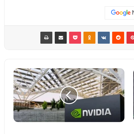
بينتيريست
‏Reddit
‏VKontakte
Odnoklassniki
‫Pocket
مشاركة عبر البريد
طباعة