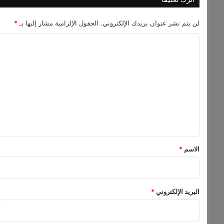
ق
ع
لن يتم نشر عنوان بريدك الإلكتروني.
الحقول الإلزامية مشار إليها بـ
*
ا
ت
ا
م
ل
د
ف
ت
و
ع
ع
ل
ة
ب
ي
ا
ق
ل
ح
*
الاسم
*
و
س
ب
ة
البريد الإلكتروني
*
ا
ل
س