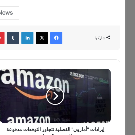
فيسبوك
‫X
لينكدإن
‏Tumblr
شاركها
إ
ي
ر
ا
د
ا
ت
"
أ
م
إيرادات "أمازون" الفصلية تتجاوز التوقعات مدفوعة
ا