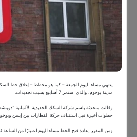
ينتهي مساء اليوم الجمعة – كما هو مخطط – إغلاق خط السكك 
مدينة بوخوم، والذي استمر 7 أسابيع بسبب تجديدات.
وقالت متحدثة باسم شركة السكك الحديدية الألمانية “دويتشه 
خطوات أخيرة قبل استئناف حركة القطارات بين إيسن وبوخو
ومن المقرر إعادة فتح الخط مساء اليوم اعتبارًا من الساعة 09:00 مساءً (التوقيت المحلي)، وفقًا لوكالة الأنباء الألمانية (د.ب.أ).