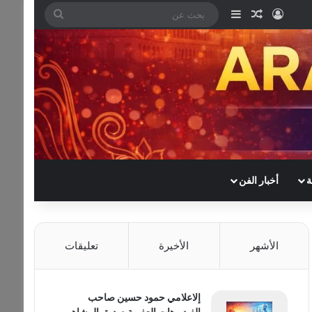
تسجيل الدخول
مقال عشوائي
إضافة عمود جانبي
بحث
عن
ة
أخبار الفن
الأشهر
الأخيرة
تعليقات
إلاعلامي حمود حسين صاحب
الفيديوهات العفوية صديق المشاهير