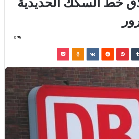
غلاق خط السكك الحديدية
ور
0
‏Tumblr
بينتيريست
‏Reddit
‏VKontakte
Odnoklassniki
‫Pocket