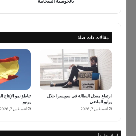
بالحوسبة السحابية
ز
و
ن
"
ا
مقالات ذات صلة
ل
ف
ص
ل
ي
ة
ت
ت
ج
ارتفاع معدل البطالة في سويسرا خلال
تباطؤ نمو الإنتاج ا
ا
يوليو الماضي
يونيو
و
ز
أغسطس 7, 2026
أغسطس 7, 2026
ا
ل
ت
و
اترك تعليقاً