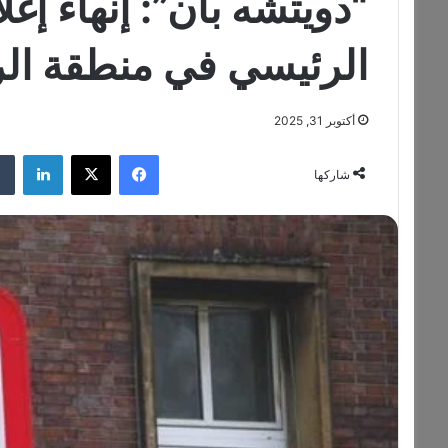
“دويتشه بان”: إنهاء إ
الرئيسي في منطقة الر
أكتوبر 31, 2025
فيسبوك
‫X
لينكدإن
شاركها