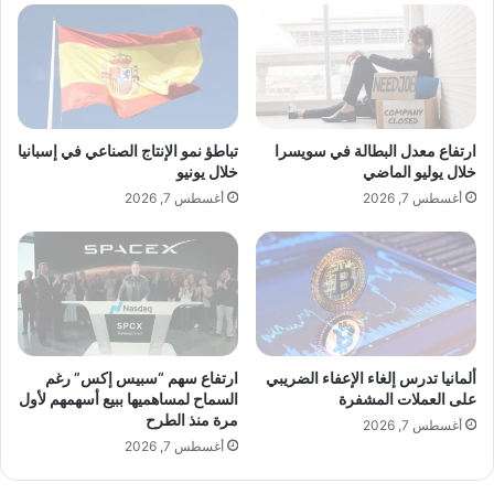
ك
د
ا
ب
ل
ح
ح
م
د
ا
ي
ي
د
ة
ارتفاع معدل البطالة في سويسرا
تباطؤ نمو الإنتاج الصناعي في إسبانيا
ي
ا
خلال يوليو الماضي
خلال يونيو
ة
ل
أغسطس 7, 2026
أغسطس 7, 2026
ا
ت
ل
ج
ر
ا
ئ
ر
ي
ة
س
ا
ي
ل
ف
ح
ألمانيا تدرس إلغاء الإعفاء الضريبي
ارتفاع سهم “سبيس إكس” رغم
ي
ر
على العملات المشفرة
السماح لمساهميها ببيع أسهمهم لأول
م
مرة منذ الطرح
ة
أغسطس 7, 2026
ن
ا
أغسطس 7, 2026
ط
ل
ق
ع