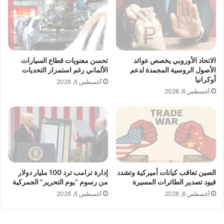
ة
ع
ف
ر
ي
ا
م
ق
ص
ي
ر
:
الاتحاد الأوروبي يخصص عوائد
تحسن معنويات قطاع السيارات
ن
الأصول الروسية المجمدة لدعم
الألماني رغم استمرار التحديات
ر
أوكرانيا
أغسطس 6, 2026
غ
أغسطس 6, 2026
ب
ب
ت
ع
ز
ي
ز
الصين تعاقب كيانات أميركية وتشدد
إدارة ترامب ترد 100 مليار دولار
ا
قيود تصدير الطائرات المسيرة
من رسوم “يوم التحرير” الجمركية
ل
ع
أغسطس 6, 2026
أغسطس 6, 2026
ل
ا