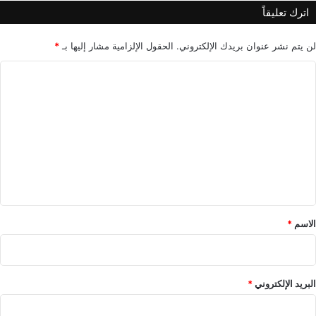
ق
اترك تعليقاً
ا
ت
ب
لن يتم نشر عنوان بريدك الإلكتروني.
الحقول الإلزامية مشار إليها بـ
*
ي
ا
ن
ا
ل
ل
ت
ب
ل
ع
د
ل
ي
ي
ن
ق
*
الاسم
*
البريد الإلكتروني
*