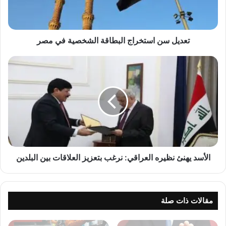
ن
ا
س
ت
تعديل سن استخراج البطاقة الشخصية في مصر
خ
ر
ا
ا
ل
ج
أ
ا
س
ل
د
ب
ي
ط
ه
ا
ن
ق
ئ
ة
ن
الأسد يهنئ نظيره العراقي: نرغب بتعزيز العلاقات بين البلدين
ا
ظ
ل
ي
ش
ر
خ
ه
مقالات ذات صلة
ص
ا
ي
ل