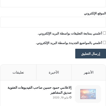
ويعتبر موزعون أن هذا التطوّر يعكس انتقال
الموقع الإلكتروني
سوق أكياس النيكوتين من مرحلة التجربة
المحدودة إلى مرحلة اعتماد أوسع وأكثر نضجاً
أعلمني بمتابعة التعليقات بواسطة البريد الإلكتروني.
من قبل المستهلكين البالغين.
أعلمني بالمواضيع الجديدة بواسطة البريد الإلكتروني.
وتشير تقديرات السوق إلى أن REBEL و
KRATOS تمتلكان الحصة الغالبة من مبيعات
الأشهر
الأخيرة
تعليقات
أكياس النيكوتين في لبنان، والتي تُقدَّر بنحو
إلاعلامي حمود حسين صاحب الفيديوهات العفوية
٩٠٪؜ من إجمالي السوق، ما يعكس موقعهما
صديق المشاهير
مايو 19, 2020
المتقدم في قطاع بدائل التبغ محلياً.