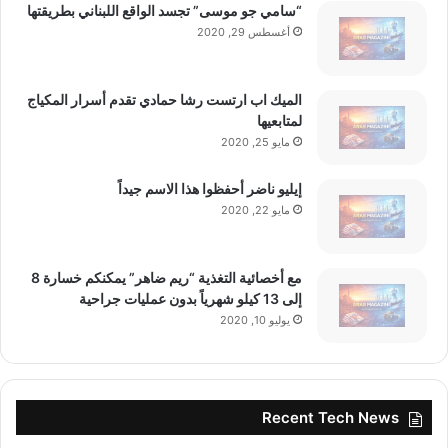
“سامي جو موسى” تجسد الواقع اللبناني بطريقتها
أغسطس 29, 2020
وتُطوَّر وتُوزَّع العلامتان دولياً من قبل
الميك اب ارتست رشا حمادي تقدم أسرار المكياج
لمتابعيها
Tobacco International Inc.، التي تنشط في
مايو 25, 2020
عدد من الأسواق الأوروبية والدولية.
إيليو ناضر أحفظوا هذا الاسم جيداً
مايو 22, 2020
مع أخصائية التغذية “ريم ضاهر” يمكنكم خسارة 8
ويختلف المسار اللبناني بشكل ملحوظ عن
إلى 13 كيلو شهرياً بدون عمليات جراحية
يوليو 10, 2020
مسارات عدد من الدول الخليجية المجاورة،
حيث غالباً ما تسبق الأطر التنظيمية اعتماد
المستهلكين. ففي لبنان، دخلت أكياس
Recent Tech News
النيكوتين السوق ضمن القواعد العامة لحماية