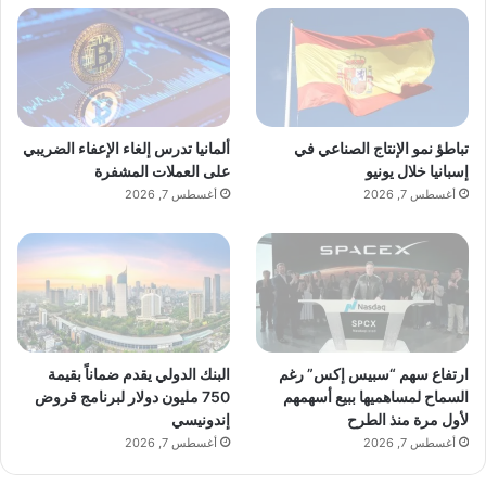
المستهلك، مع الالتزام بالتحذيرات الصحية
المطلوبة، ولكن من دون فرض ضرائب انتقائية
أو قيود على النكهات، ما أتاح للطلب أن يتشكّل
تباطؤ نمو الإنتاج الصناعي في
ألمانيا تدرس إلغاء الإعفاء الضريبي
بصورة طبيعية وبوتيرة مستقلة عن التدخلات
إسبانيا خلال يونيو
على العملات المشفرة
أغسطس 7, 2026
أغسطس 7, 2026
التنظيمية المباشرة.
وقد أفضى هذا الواقع إلى معدلات اعتماد
مرتفعة قياساً بعدد السكان. وتشير مصادر في
ارتفاع سهم “سبيس إكس” رغم
البنك الدولي يقدم ضماناً بقيمة
السماح لمساهميها ببيع أسهمهم
750 مليون دولار لبرنامج قروض
القطاع إلى أن استهلاك أكياس النيكوتين في
لأول مرة منذ الطرح
إندونيسي
أغسطس 7, 2026
أغسطس 7, 2026
لبنان، عند احتسابه على أساس نصيب الفرد،