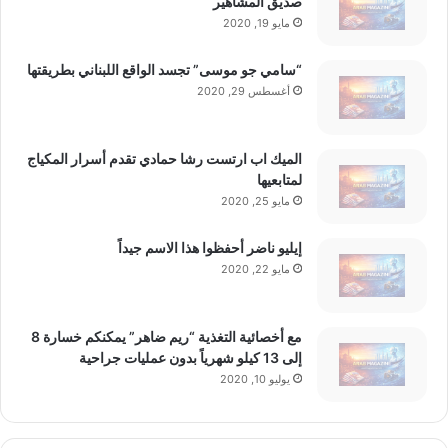
صديق المشاهير
مايو 19, 2020
■ مصدر الخبر الأصلي
“سامي جو موسى” تجسد الواقع اللبناني بطريقتها
أغسطس 29, 2020
نشر لأول مرة على:
yalebnan.org
تاريخ النشر:
2026-01-20 00:17:00
الميك اب ارتست رشا حمادي تقدم أسرار المكياج
الكاتب:
ahmadsh
لمتابعيها
مايو 25, 2020
تنويه من موقعنا
إيليو ناضر أحفظوا هذا الاسم جيداً
مايو 22, 2020
تم جلب هذا المحتوى بشكل آلي من المصدر:
yalebnan.org
بتاريخ:
2026-01-20 00:17:00
.
مع أخصائية التغذية “ريم ضاهر” يمكنكم خسارة 8
الآراء والمعلومات الواردة في هذا المقال لا تعبر بالضرورة عن
إلى 13 كيلو شهرياً بدون عمليات جراحية
رأي موقعنا والمسؤولية الكاملة تقع على عاتق المصدر
يوليو 10, 2020
الأصلي.
ملاحظة:
قد يتم استخدام الترجمة الآلية في بعض الأحيان لتوفير