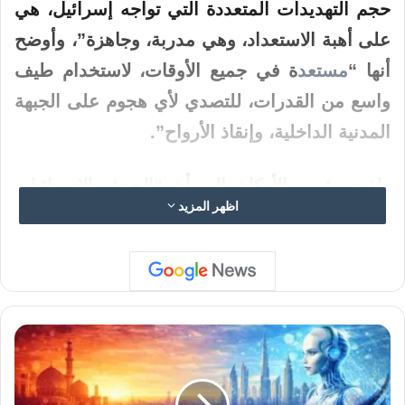
حجم التهديدات المتعددة التي تواجه إسرائيل، هي
على أهبة الاستعداد، وهي مدربة، وجاهزة”، وأوضح
أنها “
مستعد
ة في جميع الأوقات،
لاستخدام
طيف
واسع من القدرات، للتصدي لأي هجوم على الجبهة
المدنية الداخلية، وإنقاذ الأرواح”.
ولفت
رئيس
الأركان
إلى أن “الجيش
الإسرائيلي
اظهر المزيد
على أهبة الاستعداد لاستخدام قدرة هجومية غير
مسبوقة، ضد أي محاولة لإلحاق الضرر بإسرائيل”،
مضيفا “نحن على أتم الاستعداد لأي سيناريو. لقد
تم استيعاب دروس (الحرب ضد إيران)، وكجزء من
ت
ذلك، يستعد الجيش
الإسرائيلي
أيضا لاحتمال
ص
نشوب حرب مفاجئة”.
ح
ي