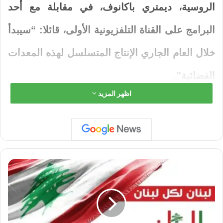
الروسية، ديمتري باكانوف، في مقابلة مع أحد
البرامج على القناة التلفزيونية الأولى، قائلا: “سيبدأ
خلال العام الجاري الإنتاج المتسلسل لهذه المعدات
الفضائية”.
اظهر المزيد
المهام الرئيسية للنظام:
إعداد الخرائط الرقمية:
حيث تلتقط
الأقمار
الصناعية
صورا للأرض تُستخدم في إنشاء
و
ز
ي
خرائط رقمية مفصلة.
ر
ا
ملاحة الطائرات المسيّرة:
إذ ستعتمد الطائرات
ل