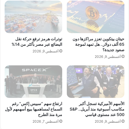
ل
م
و
ن
ط
س
إقرأ المزيد
ن
ي
يّ
م
وعلى عكس نظام Starlink، الذي تتمثل مهمته
ل
ث
ل
ل
حيتان بيتكوين تعزز مراكزها دون
توترات هرمز ترفع حركة نقل
س
ا
الأساسية في توفير خدمة الإنترنت، يركّز نظام
65 ألف دولار.. هل تمهد لموجة
البضائع عبر مصر بأكثر من 14%
ر
ل
صعود جديدة؟
أغسطس 9, 2026
ط
ح
“
زوركي”
على الاستشعار عن بُعد وجمع البيانات
أغسطس 9, 2026
ا
س
ن
ك
الجغرافية.
ة
ف
ي
وإضافة إلى ذلك، تعتزم شركة “بيرو 1440” إطلاق
ا
ج
مشروع تجريبي عام 2026 في إقليم نينيتس ذاتي
ت
الأسهم الأميركية تسجل أكبر
ارتفاع سهم “سبيس إكس” رغم
مكاسب أسبوعية منذ أبريل.. S&P
السماح لمساهميها ببيع أسهمهم لأول
م
500 عند مستوى قياسي
مرة منذ الطرح
الحكم بغرب سيبيريا، لتوفير خدمات الاتصالات عبر
ا
ع
أغسطس 9, 2026
أغسطس 7, 2026
ا