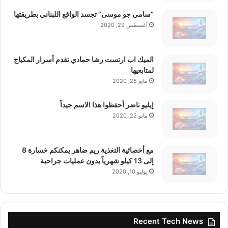
“سامي جو موسى” تجسد الواقع اللبناني بطريقتها
تاريخ النشر:
2026-01-19 09:06:00
أغسطس 29, 2020
الكاتب:
الميك اب ارتست رشا حمادي تقدم أسرار المكياج
لمتابعيها
تنويه من موقع “yalebnan.org”:
مايو 25, 2020
إيليو ناضر أحفظوا هذا الاسم جيداً
تم جلب هذا المحتوى بشكل آلي من المصدر:
مايو 22, 2020
عربي.rt.com
مع أخصائية التغذية ريم ضاهر يمكنكم خسارة 8
بتاريخ:
2026-01-19 09:06:00
.
إلى 13 كيلو شهرياً بدون عمليات جراحية
يوليو 10, 2020
الآراء والمعلومات الواردة في هذا المقال لا تعبر
بالضرورة عن رأي موقع “yalebnan.org”،
Recent Tech News