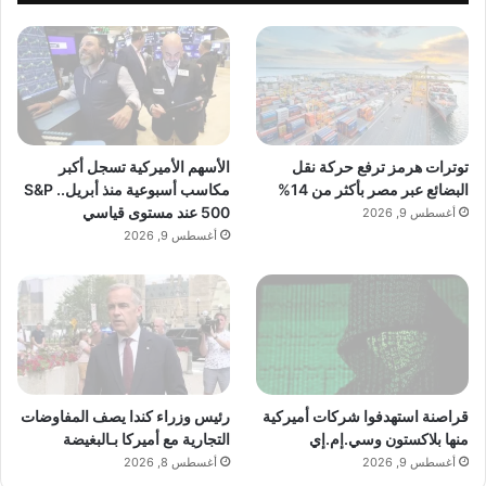
والمسؤولية الكاملة تقع على عاتق المصدر
الأصلي.
ملاحظة:
قد يتم استخدام الترجمة الآلية في بعض
توترات هرمز ترفع حركة نقل
الأسهم الأميركية تسجل أكبر
الأحيان لتوفير هذا المحتوى.
البضائع عبر مصر بأكثر من 14%
مكاسب أسبوعية منذ أبريل.. S&P
500 عند مستوى قياسي
أغسطس 9, 2026
أغسطس 9, 2026
اقرأ أيضًا:
“فوكس” تسجل إيرادات وأرباحاً
قوية بدعم من إعلانات كأس العالم
شارك هذا الموضوع:
قراصنة استهدفوا شركات أميركية
رئيس وزراء كندا يصف المفاوضات
منها بلاكستون وسي.إم.إي
التجارية مع أميركا بـالبغيضة
أغسطس 9, 2026
أغسطس 8, 2026