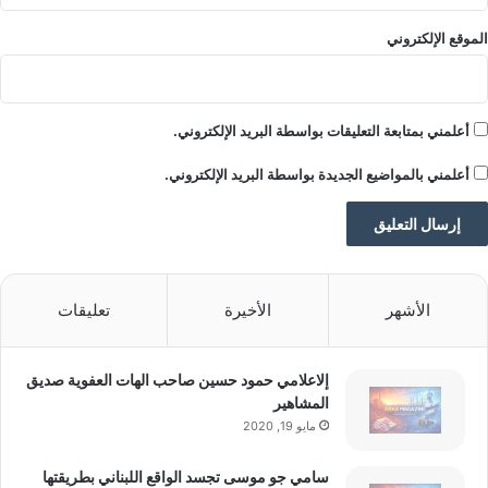
الموقع الإلكتروني
يذكر أن ترامب كرر مرارا أن غرينلاند يجب أن
تصبح جزءا من الولايات المتحدة نظرا لأهميتها
أعلمني بمتابعة التعليقات بواسطة البريد الإلكتروني.
الاستراتيجية، بينما رد رئيس وزراء غرينلاند السابق
أعلمني بالمواضيع الجديدة بواسطة البريد الإلكتروني.
موتي إيغيدي بأن الجزيرة “غير معروضة للبيع ولن
تباع أبدا”.
الأشهر
الأخيرة
تعليقات
اقرأ أيضًا:
تباطؤ نمو الإنتاج الصناعي في
إلاعلامي حمود حسين صاحب الهات العفوية صديق
إسبانيا خلال يونيو
المشاهير
مايو 19, 2020
سامي جو موسى تجسد الواقع اللبناني بطريقتها
المصدر: “فوكس نيوز”