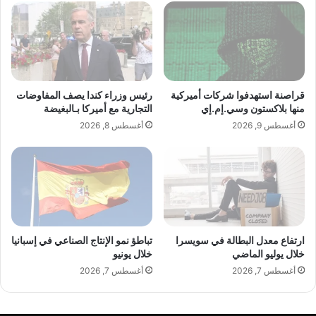
إشارة واضحة: “أنتم أنت لا تقومون بعمل جيد فيما
ب
ل
ب
ت
ه
ح
يتعلق بغرينلاند”.
ا
ل
ل
ا
وعندما سئل عن مدى استعداد الإدارة الأمريكية
ل
قراصنة استهدفوا شركات أميركية
رئيس وزراء كندا يصف المفاوضات
ح
منها بلاكستون وسي.إم.إي
التجارية مع أميركا بـالبغيضة
للذهاب بعيدا لتحقيق أهدافها المتعلقة بالجزيرة،
ي
أغسطس 9, 2026
أغسطس 8, 2026
و
قال فانس: “الرئيس هو من سيتخذ القرار النهائي
ي
ل
في هذا الشأن. سنبذل قصارى جهدنا لحماية
ل
ا
مصالح أمريكا. أعتقد أن الرئيس سيذهب إلى أبعد
س
ت
ش
ارتفاع معدل البطالة في سويسرا
تباطؤ نمو الإنتاج الصناعي في إسبانيا
الحدود اللازمة”.
ع
خلال يوليو الماضي
خلال يونيو
ا
أغسطس 7, 2026
أغسطس 7, 2026
ر
اقرأ أيضًا:
ارتفاع معدل البطالة في سويسرا
ل
م