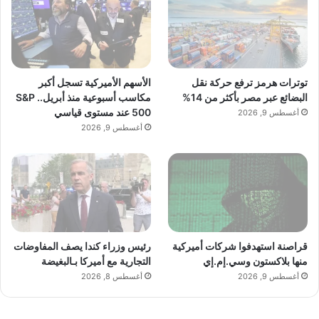
تم جلب هذا المحتوى بشكل آلي من المصدر:
yalebnan.org
بتاريخ:
2026-01-08 06:51:00
.
توترات هرمز ترفع حركة نقل
الأسهم الأميركية تسجل أكبر
الآراء والمعلومات الواردة في هذا المقال لا تعبر بالضرورة عن
البضائع عبر مصر بأكثر من 14%
مكاسب أسبوعية منذ أبريل.. S&P
رأي موقعنا والمسؤولية الكاملة تقع على عاتق المصدر
500 عند مستوى قياسي
أغسطس 9, 2026
الأصلي.
أغسطس 9, 2026
ملاحظة:
قد يتم استخدام الترجمة الآلية في بعض الأحيان لتوفير
هذا المحتوى.
قراصنة استهدفوا شركات أميركية
رئيس وزراء كندا يصف المفاوضات
منها بلاكستون وسي.إم.إي
التجارية مع أميركا بـالبغيضة
أغسطس 9, 2026
أغسطس 8, 2026