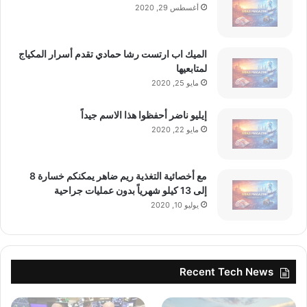
أغسطس 29, 2020
الميك اب ارتست رشا حمادي تقدم أسرار المكياج
لمتابعيها
مايو 25, 2020
■ مصدر الخبر الأصلي
إيليو ناضر أحفظوا هذا الاسم جيداً
نشر لأول مرة على:
yalebnan.org
مايو 22, 2020
تاريخ النشر:
2026-01-08 06:51:00
مع أخصائية التغذية ريم ضاهر يمكنكم خسارة 8
اقرأ أيضًا:
ألمانيا تدرس إلغاء الإعفاء الضريبي على العملات
إلى 13 كيلو شهرياً بدون عمليات جراحية
يوليو 10, 2020
المشفرة
الكاتب:
ahmadsh
Recent Tech News
تنويه من موقعنا