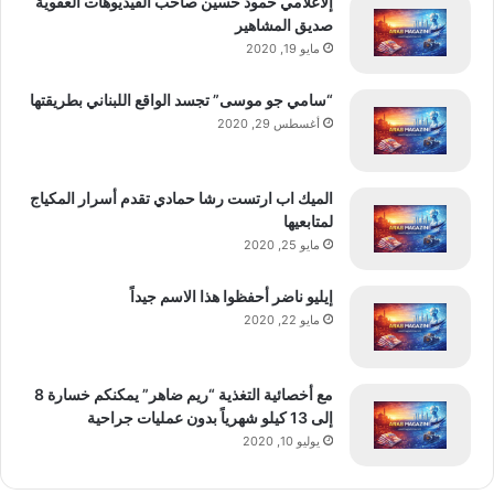
إلاعلامي حمود حسين صاحب الفيديوهات العفوية
صديق المشاهير
الدموية. وتشمل هذه معدلات أعلى من أمراض
مايو 19, 2020
القلب التاجية والنوبات القلبية والسكتة الدماغية
“سامي جو موسى” تجسد الواقع اللبناني بطريقتها
بالمقارنة مع الاستخدام غير اليومي.
أغسطس 29, 2020
إرشادات لاتخاذ القرارات السريرية
الميك اب ارتست رشا حمادي تقدم أسرار المكياج
وبناءً على هذه النتائج، يؤكد المؤلفون أنه يجب
لمتابعيها
مايو 25, 2020
على الأطباء فحص المرضى
أمراض القلب والأوعية
الدموية
والاضطرابات الذهانية، ومراجعة التفاعلات
إيليو ناضر أحفظوا هذا الاسم جيداً
مايو 22, 2020
الدوائية المحتملة، والموازنة بعناية بين المخاطر
المحتملة والفوائد قبل التوصية بالمنتجات التي
مع أخصائية التغذية “ريم ضاهر” يمكنكم خسارة 8
تحتوي على رباعي هيدروكانابينول (THC)
إلى 13 كيلو شهرياً بدون عمليات جراحية
للاستخدام الطبي.
يوليو 10, 2020