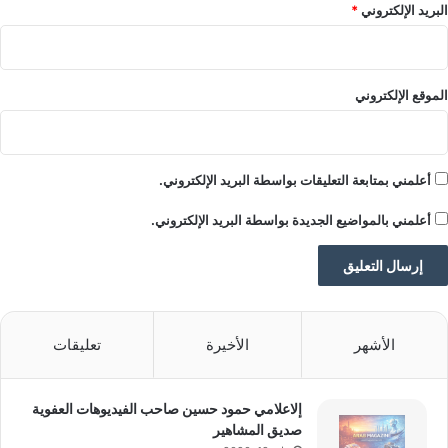
رأي موقعنا والمسؤولية الكاملة تقع على عاتق المصدر
ت
البريد الإلكتروني
*
ج
الأصلي.
م
ملاحظة:
قد يتم استخدام الترجمة الآلية في بعض الأحيان لتوفير
ي
هذا المحتوى.
ل
الموقع الإلكتروني
ب
ا
ل
م
أعلمني بمتابعة التعليقات بواسطة البريد الإلكتروني.
ن
ط
أعلمني بالمواضيع الجديدة بواسطة البريد الإلكتروني.
ق
ة
الأشهر
الأخيرة
تعليقات
إلاعلامي حمود حسين صاحب الفيديوهات العفوية
صديق المشاهير