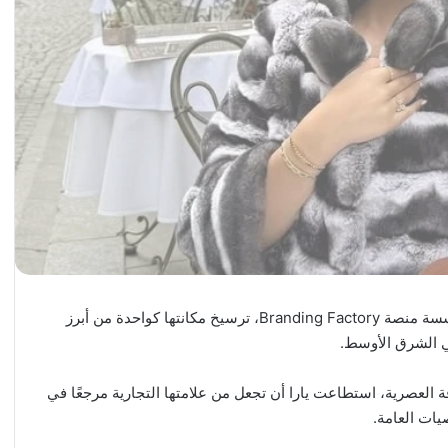
تواصل رائدة الأعمال اللبنانية يارا حداد (Yara Haddad)، مؤسسة منصة Branding Factory، ترسيخ مكانتها كواحدة من أبرز
ي الشرق الأوسط.
اقة العصرية، استطاعت يارا أن تجعل من علامتها التجارية مرجعًا في