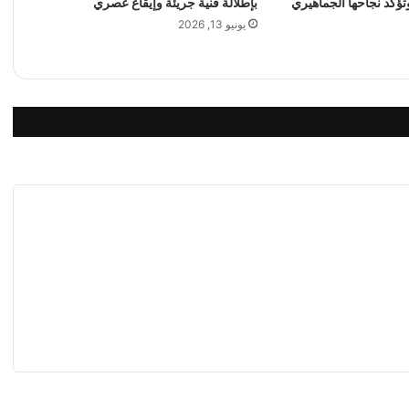
وتؤكد نجاحها الجماهيري
بإطلالة فنية جريئة وإيقاع عصري
ك
ل
يونيو 13, 2026
ح
ا
د
ب
س
ب
ب
ا
ل
ر
س
و
م
ا
ل
ج
م
ر
ك
ي