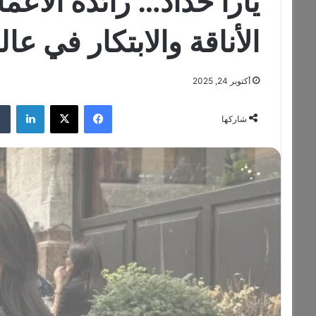
يارا حداد… رائدة الأعمال
الأناقة والابتكار في عال
أكتوبر 24, 2025
فيسبوك
‫X
لينكدإن
شاركها