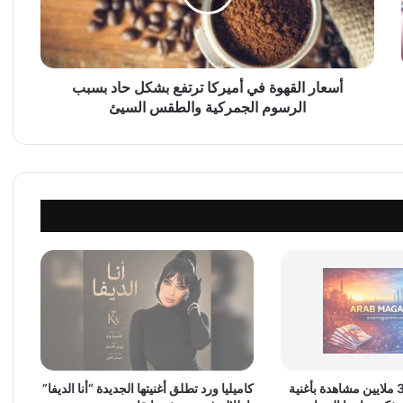
ا
ل
ق
ه
و
أسعار القهوة في أميركا ترتفع بشكل حاد بسبب
ة
الرسوم الجمركية والطقس السيئ
ف
ي
أ
م
ي
ر
ك
ا
ت
ر
ت
ف
ع
ب
أسما لمنور تحقق 3 ملايين مشاهدة بأغنية
كاميليا ورد تطلق أغنيتها الجديدة “أنا الديفا”
ش