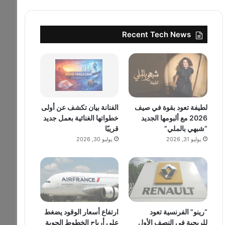
Recent Tech News
لطيفة تعود بقوة في صيف
الفنانة بيان تكشف عن أولى
2026 مع ألبومها الجديد
خطواتها الغنائية بعمل جديد
“شبهي بالملي”
قريبًا
يوليو 31, 2026
يوليو 30, 2026
“رينو” الفرنسية تعود
ارتفاع أسعار الوقود يضغط
للربحية في النصف الأول
على أرباح الخطوط الجوية