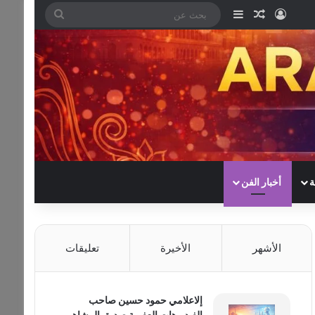
تسجيل الدخول
مقال عشوائي
إضافة عمود جانبي
بحث
عن
ة
أخبار الفن
الأشهر
الأخيرة
تعليقات
إلاعلامي حمود حسين صاحب
الفيديوهات العفوية صديق المشاهير