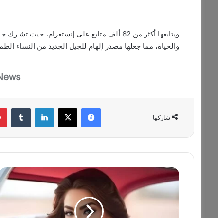
ويتابعها أكثر من 62 ألف متابع على إنستغرام، ح
والحياة، مما جعلها مصدر إلهام للجيل الجديد من النساء الط
فيسبوك
‫X
لينكدإن
‏Tumblr
شاركها
د
و
ل
ل
ي