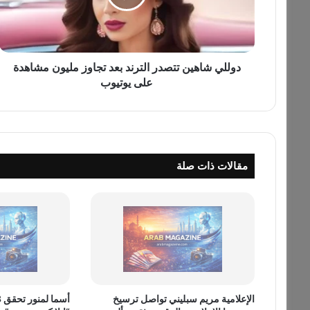
ش
ا
ه
ي
ن
دوللي شاهين تتصدر الترند بعد تجاوز مليون مشاهدة
ت
على يوتيوب
ت
ص
د
ر
ا
مقالات ذات صلة
ل
ت
ر
ن
د
ب
ع
د
ت
الإعلامية مريم سبليني تواصل ترسيخ
ج