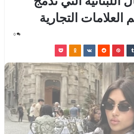
 اللبنانية التي تدمج
م العلامات التجارية
0
‏Tumblr
بينتيريست
‏Reddit
‏VKontakte
Odnoklassniki
‫Pocket