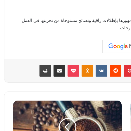
يث تشارك جمهورها بإطلالات راقية ونصائح مستوحاة من تجربتها في العمل
موحات.
بينتيريست
‏Reddit
‏VKontakte
Odnoklassniki
‫Pocket
مشاركة عبر البريد
طباعة
أ
س
ع
ا
ر