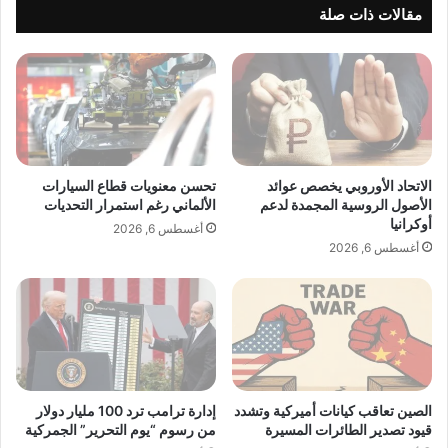
م
س
مقالات ذات صلة
ل
ت
ي
ه
و
د
ن
ف
د
خ
و
ف
ل
ض
ا
ا
الاتحاد الأوروبي يخصص عوائد
تحسن معنويات قطاع السيارات
ر
ل
الأصول الروسية المجمدة لدعم
الألماني رغم استمرار التحديات
ب
و
أوكرانيا
أغسطس 6, 2026
س
ظ
أغسطس 6, 2026
ب
ا
ب
ئ
م
ف
م
و
ا
إ
ر
ب
س
ط
ا
ا
الصين تعاقب كيانات أميركية وتشدد
إدارة ترامب ترد 100 مليار دولار
ت
قيود تصدير الطائرات المسيرة
من رسوم “يوم التحرير” الجمركية
ء