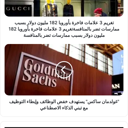
ع
ل
ا
م
تغريم 3 علامات فاخرة بأوروبا 182 مليون دولار بسبب
ا
ممارسات تضر بالمنافسةتغريم 3 علامات فاخرة بأوروبا 182
ت
مليون دولار بسبب ممارسات تضر بالمنافسة
ف
ا
"
خ
غ
ر
و
ة
ل
ب
د
أ
م
و
ا
ر
ن
و
س
ب
ا
"غولدمان ساكس" يستهدف خفض الوظائف وإبطاء التوظيف
ا
ك
مع تبني الذكاء الاصطناعي
1
س
8
"
2
ي