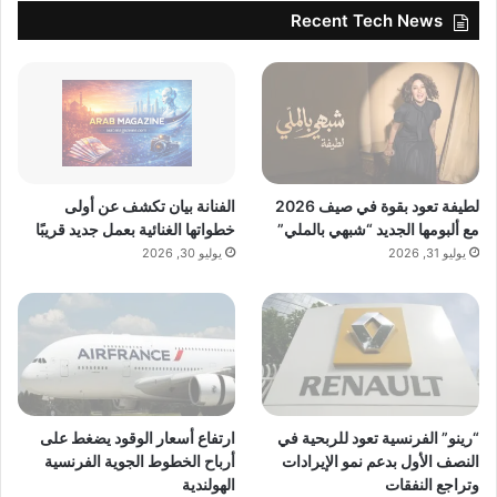
ا
Recent Tech News
ل
م
ن
ا
ف
س
ة
لطيفة تعود بقوة في صيف 2026
الفنانة بيان تكشف عن أولى
مع ألبومها الجديد “شبهي بالملي”
خطواتها الغنائية بعمل جديد قريبًا
يوليو 31, 2026
يوليو 30, 2026
“رينو” الفرنسية تعود للربحية في
ارتفاع أسعار الوقود يضغط على
النصف الأول بدعم نمو الإيرادات
أرباح الخطوط الجوية الفرنسية
وتراجع النفقات
الهولندية