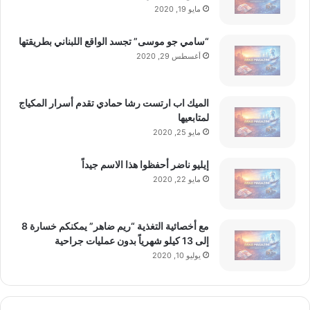
ن
مايو 19, 2020
د
و
“سامي جو موسى” تجسد الواقع اللبناني بطريقتها
ل
أغسطس 29, 2020
ا
ر
ب
الميك اب ارتست رشا حمادي تقدم أسرار المكياج
س
لمتابعيها
ب
مايو 25, 2020
ب
م
إيليو ناضر أحفظوا هذا الاسم جيداً
م
ا
مايو 22, 2020
ر
س
ا
مع أخصائية التغذية “ريم ضاهر” يمكنكم خسارة 8
ت
إلى 13 كيلو شهرياً بدون عمليات جراحية
ت
يوليو 10, 2020
ض
ر
ب