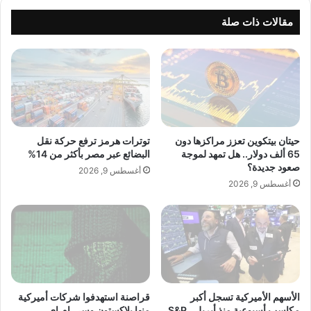
ا
ل
ل
م
مقالات ذات صلة
ع
ن
ا
ف
ل
ر
م
د
ي
"
ة
ف
arabmagazeine.com — واشنطن وسيول تطلقان مجموعة
ت
ي
عمل لمعالجة نظام التأشيرات للعمال الكوريين
ك
ج
حيتان بيتكوين تعزز مراكزها دون
توترات هرمز ترفع حركة نقل
ف
ا
65 ألف دولار.. هل تمهد لموجة
البضائع عبر مصر بأكثر من 14%
ي
ز
صعود جديدة؟
أغسطس 9, 2026
م
ا
أغسطس 9, 2026
ح
ن
ط
…
ا
أ
ت
ي
ا
ق
ل
و
ط
ن
ا
ة
الأسهم الأميركية تسجل أكبر
قراصنة استهدفوا شركات أميركية
ق
مكاسب أسبوعية منذ أبريل.. S&P
منها بلاكستون وسي.إم.إي
ا