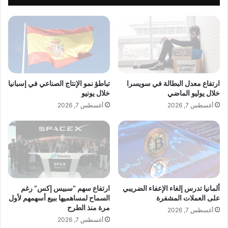
K
م
h
ر
a
ك
i
ي
r
ة
"
ج
ب
د
ا
ي
ارتفاع معدل البطالة في سويسرا
تباطؤ نمو الإنتاج الصناعي في إسبانيا
ل
د
خلال يوليو الماضي
خلال يونيو
ت
ة
أغسطس 7, 2026
أغسطس 7, 2026
ع
ع
ا
ل
و
ى
ن
ا
م
ل
ع
ش
ي
ا
و
ح
ألمانيا تدرس إلغاء الإعفاء الضريبي
ارتفاع سهم “سبيس إكس” رغم
ي
ن
على العملات المشفرة
السماح لمساهميها ببيع أسهمهم لأول
و
مرة منذ الطرح
ا
أغسطس 7, 2026
ه
ت
أغسطس 7, 2026