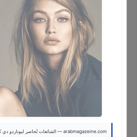
arabmagazeine.com — الشائعات تُحاصر ليوناردو دي كابريو وجيجي حديد من جديد