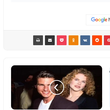
بينتيريست
‏Reddit
‏VKontakte
Odnoklassniki
‫Pocket
مشاركة عبر البريد
طباعة
ظ
ه
و
ر
ن
ا
د
ر
ل