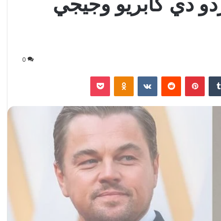
ردو دي كابريو وجيجي
0
‏Tumblr
بينتيريست
‏Reddit
‏VKontakte
Odnoklassniki
‫Pocket