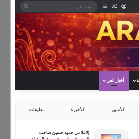
تسجيل الدخول
مقال عشوائي
إضافة عمود جانبي
بحث
عن
ة
أخبار الفن
الأشهر
الأخيرة
تعليقات
إلاعلامي حمود حسين صاحب
الفيديوهات العفوية صديق المشاهير