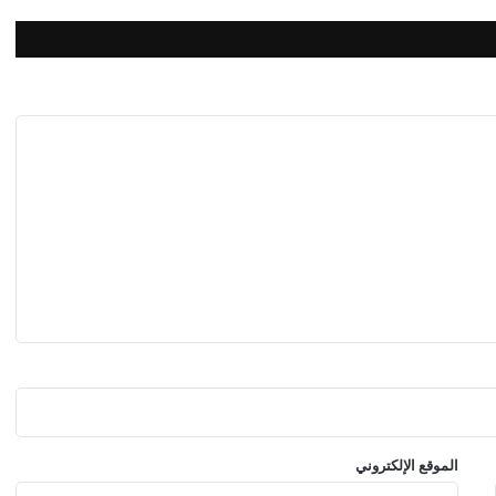
ا
ن
ب
ا
ل
ت
ب
ن
ي
الموقع الإلكتروني