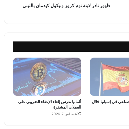
ا
ظهور نادر لابنة توم كروز ونيكول كيدمان بالتبني
ب
ن
ة
ت
و
م
ك
ر
و
ز
و
ن
ي
ك
و
لصناعي في إسبانيا خلال
ألمانيا تدرس إلغاء الإعفاء الضريبي على
ل
العملات المشفرة
ك
ي
أغسطس 7, 2026
د
م