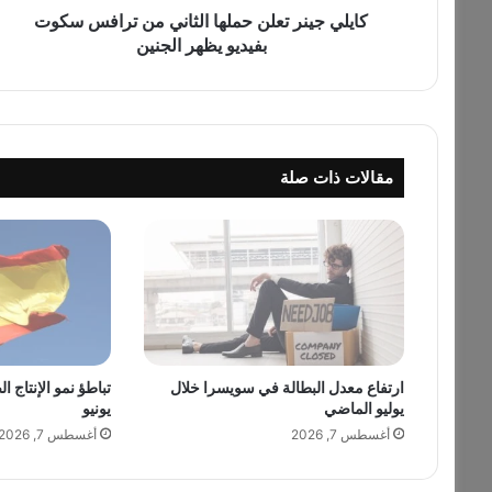
ت
كايلي جينر تعلن حملها الثاني من ترافس سكوت
ع
بفيديو يظهر الجنين
ل
ن
ح
م
ل
مقالات ذات صلة
ه
ا
ا
ل
ث
ا
ن
ي
م
ارتفاع معدل البطالة في سويسرا خلال
تباطؤ نمو الإنتاج ا
ن
يوليو الماضي
يونيو
ت
ر
أغسطس 7, 2026
أغسطس 7, 2026
ا
ف