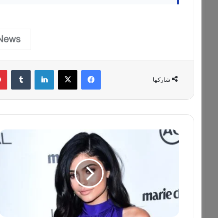
فيسبوك
‫X
لينكدإن
‏Tumblr
شاركها
ك
ا
ي
ل
ي
ج
ي
ن
ر