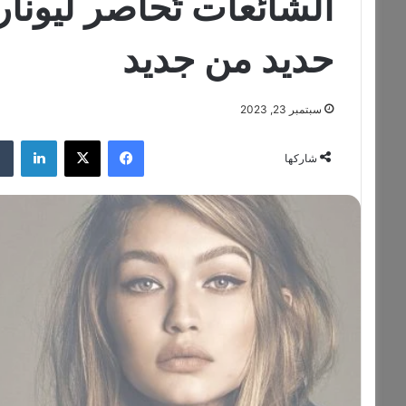
الشائعات تُحاصر ليونا
حديد من جديد
سبتمبر 23, 2023
فيسبوك
‫X
لينكدإن
شاركها