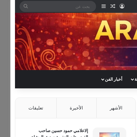
تسجيل الدخول
مقال عشوائي
إضافة عمود جانبي
بحث
عن
ة
أخبار الفن
الأشهر
الأخيرة
تعليقات
إلاعلامي حمود حسين صاحب
الفيديوهات العفوية صديق المشاهير