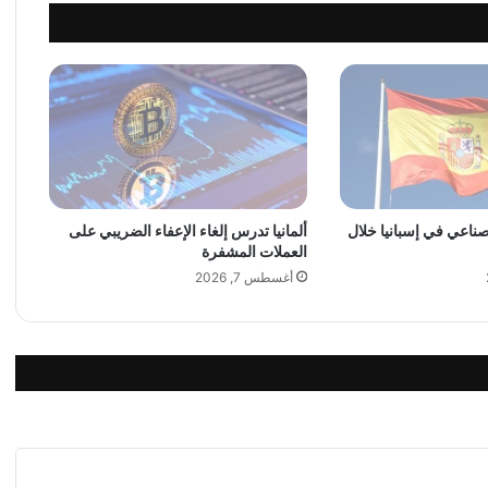
ق
م
ر
ه
ا
ا
ل
ص
ن
ا
لصناعي في إسبانيا خلال
ألمانيا تدرس إلغاء الإعفاء الضريبي على
ع
العملات المشفرة
ي
ا
أغسطس 7, 2026
ل
أ
و
ل
إ
ل
ى
ا
ل