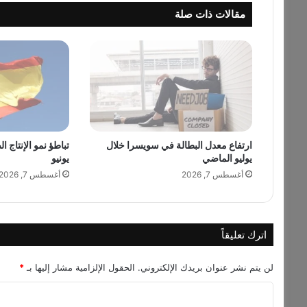
ل
مقالات ذات صلة
ن
ق
د
ي
ي
س
ج
ل
3
ارتفاع معدل البطالة في سويسرا خلال
تباطؤ نمو الإنتاج ا
4
يوليو الماضي
يونيو
م
ل
أغسطس 7, 2026
أغسطس 7, 2026
ي
ا
ر
د
اترك تعليقاً
و
ل
لن يتم نشر عنوان بريدك الإلكتروني.
الحقول الإلزامية مشار إليها بـ
*
ا
ر
ا
ب