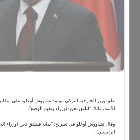
علق وزير الخارجية التركي مولود تشاووش أوغلو، على إمكان
الأسد، قائلا: “لنلتق نحن الوزراء ونقيم الوضع”.
وقال تشاووش أوغلو في تصريح: “بداية فلنلتقِ نحن (وزراء الخار
الرئيسين)”.