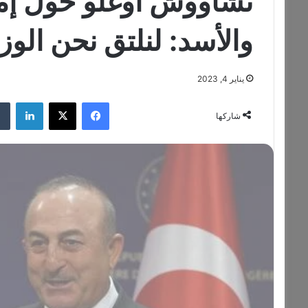
تشاووش أوغلو حول إمكا
والأسد: لنلتق نحن الوزر
يناير 4, 2023
فيسبوك
‫X
لينكدإن
شاركها