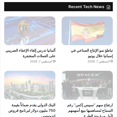
Recent Tech News
تباطؤ نمو الإنتاج الصناعي في
ألمانيا تدرس إلغاء الإعفاء الضريبي
إسبانيا خلال يونيو
على العملات المشفرة
أغسطس 7, 2026
أغسطس 7, 2026
ارتفاع سهم “سبيس إكس” رغم
البنك الدولي يقدم ضماناً بقيمة
السماح لمساهميها ببيع أسهمهم
750 مليون دولار لبرنامج قروض
لأول مرة منذ الطرح
إندونيسي