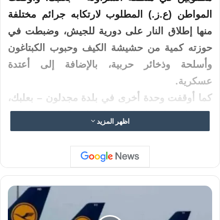
المواطن (ع.ز.) المطلوب لارتكابه
جرائم
مختلفة
منها إطلاق النار على دورية للجيش، وضبطت في
حوزته كمية من حشيشة الكيف وحبوب الكبتاغون
وأسلحة وذخائر حربية، بالإضافة إلى أعتدة
عسكرية.
كما أوقفت وحدة أخرى في بلدة مجدلون – بعلبك،
المواطن (ر.م.) لعدم امتثاله لعناصر الحاجز
اظهر المزيد
ولحيازته سلاحًا حربيًّا وكمية من حشيشة الكيف.
سُلّمت المضبوطات، وبوشر التحقيق مع الموقوفَين
بإشراف القضاء المختص.
ش
ر
ك