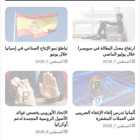
madar.news
ي
ي
بتاريخ:
2026-01-11 01:29:00
.
ة
ن
ل
الآراء والمعلومات الواردة في هذا المقال لا تعبر
ا
بالضرورة عن رأي موقع “yalebnan.org”،
ر
ت
والمسؤولية الكاملة تقع على عاتق المصدر
ك
ارتفاع معدل البطالة في سويسرا
تباطؤ نمو الإنتاج الصناعي في إسبانيا
ا
الأصلي.
خلال يوليو الماضي
خلال يونيو
ب
أغسطس 7, 2026
أغسطس 7, 2026
ه
ملاحظة:
قد يتم استخدام الترجمة الآلية في بعض
م
ا
الأحيان لتوفير هذا المحتوى.
ج
شارك هذا الموضوع:
ر
ا
ئ
م
ألمانيا تدرس إلغاء الإعفاء الضريبي
الاتحاد الأوروبي يخصص عوائد
م
على العملات المشفرة
الأصول الروسية المجمدة لدعم
أوكرانيا
خ
أغسطس 7, 2026
ت
أغسطس 6, 2026
ل