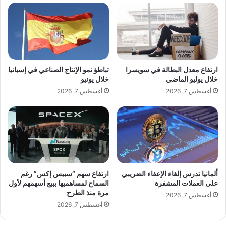
ل
ل
أ
خ
ز
ض
م
ر
ا
ا
ت
ء
ا
"
ارتفاع معدل البطالة في سويسرا
تباطؤ نمو الإنتاج الصناعي في إسبانيا
ل
ف
خلال يوليو الماضي
خلال يونيو
د
ي
أغسطس 7, 2026
أغسطس 7, 2026
و
د
ل
ي
ي
س
ة
م
ب
ر
ألمانيا تدرس إلغاء الإعفاء الضريبي
ارتفاع سهم “سبيس إكس” رغم
على العملات المشفرة
السماح لمساهميها ببيع أسهمهم لأول
مرة منذ الطرح
أغسطس 7, 2026
أغسطس 7, 2026