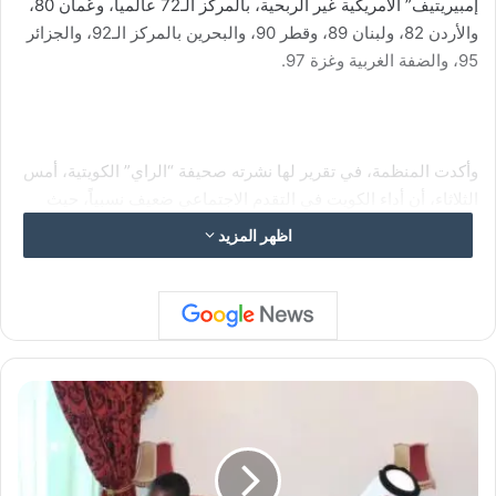
إمبيريتيف” الأمريكية غير الربحية، بالمركز الـ72 عالمياً، وعُمان 80،
والأردن 82، ولبنان 89، وقطر 90، والبحرين بالمركز الـ92، والجزائر
95، والضفة الغربية وغزة 97.
وأكدت المنظمة، في تقرير لها نشرته صحيفة “الراي” الكويتية، أمس
الثلاثاء، أن أداء الكويت في التقدم الاجتماعي ضعيف نسبياً، حيث
سجلت 74.06 نقطة من أصل 100.وأظهر التقرير تراجع الكويت من
اظهر المزيد
المركز الـ15 عالمياً في 2021 إلى المرتبة 22 من حيث نصيب الفرد
من الناتج المحلي الإجمالي، الذي بلغ 44.847 ألف دولار في مؤشر
هذا العام، مقارنة مع 49.854 ألف دولار العام الماضي.
ق
ط
ويصنف مؤشر التقدم الاجتماعي 169 دولة تتوافر عنها بيانات كافية
ر
تتعلق بـ12 مكوناً يستخدمها التقرير في قياس درجة تقدم البلدان
ت
اجتماعياً من الأعلى إلى الأدنى، حيث يتراوح التصنيف من البلدان
و