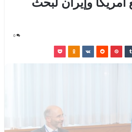
أمريكا وإيران لبحث
0
‏Tumblr
بينتيريست
‏Reddit
‏VKontakte
Odnoklassniki
‫Pocket