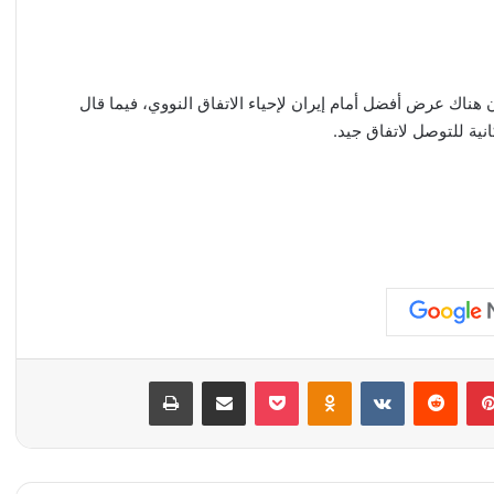
ن هناك عرض أفضل أمام إيران لإحياء الاتفاق النووي، فيما قال
نية للتوصل لاتفاق جيد.
بينتيريست
‏Reddit
‏VKontakte
Odnoklassniki
‫Pocket
مشاركة عبر البريد
طباعة