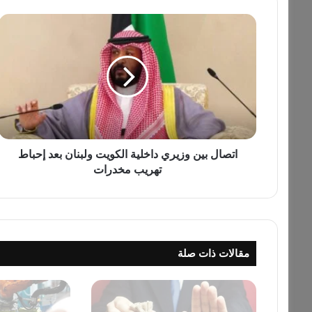
ا
ت
ص
ا
ل
ب
ي
ن
و
ز
اتصال بين وزيري داخلية الكويت ولبنان بعد إحباط
ي
تهريب مخدرات
ر
ي
د
ا
خ
مقالات ذات صلة
ل
ي
ة
ا