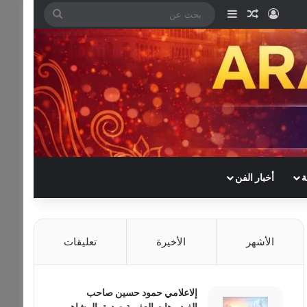
تسجيل الدخول
مقال عشوائي
إضافة عمود جانبي
بحث
عن
ة
أخبار الفن
الأشهر
الأخيرة
تعليقات
إلاعلامي حمود حسين صاحب
الفيديوهات العفوية صديق المشاهير