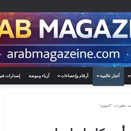
أخبار عالمية
أرقام وإحصاءات
أزياء وموضة
إصدارات فني
ث تطورات “النووي”