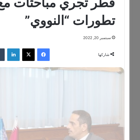
قطر تجري مباحثات مع 
تطورات “النووي”
سبتمبر 20, 2022
فيسبوك
‫X
لينكدإن
شاركها