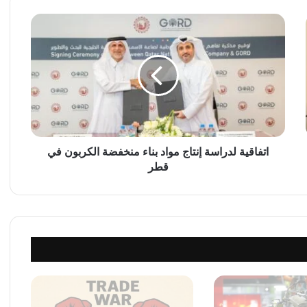
ا
ت
ف
ا
ق
ي
ة
ل
د
ر
اتفاقية لدراسة إنتاج مواد بناء منخفضة الكربون في
ا
قطر
س
ة
إ
ن
ت
ا
ج
م
و