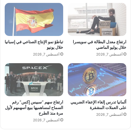
و
م
ا
ض
ن
ا
"
ه
ب
ر
أ
ت
م
س
ارتفاع معدل البطالة في سويسرا
تباطؤ نمو الإنتاج الصناعي في إسبانيا
ر
ل
خلال يوليو الماضي
خلال يونيو
و
ط
أغسطس 7, 2026
أغسطس 7, 2026
"
ا
ل
ض
و
ء
ع
ل
ى
ألمانيا تدرس إلغاء الإعفاء الضريبي
ارتفاع سهم “سبيس إكس” رغم
د
على العملات المشفرة
السماح لمساهميها ببيع أسهمهم لأول
مرة منذ الطرح
و
أغسطس 7, 2026
ر
أغسطس 7, 2026
ا