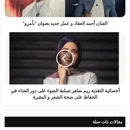
أ
ح
م
View this post on Instagram
د
الفنان أحمد العقاد و عمل جديد بعنوان "بأمرو"
ا
ل
أ
ع
خ
ق
ص
ا
ا
د
ئ
و
ي
ع
ة
م
ا
ل
ل
A post shared by Dania D Designs (@dania_d_designs)
ج
ت
أخصائية التغذية ريم ضاهر تسلط الضوء على دور الغذاء في
د
غ
الحفاظ على صحة الشعر و البشرة
ي
ذ
د
ي
ب
ة
ع
ر
مقالات ذات صلة
ن
ي