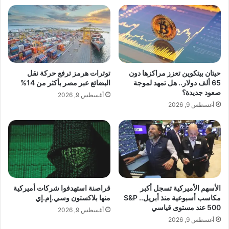
م
ع
ج
ن
ا
إ
ل
ط
ت
ل
View this post on Instagram
ن
ا
ظ
ق
حيتان بيتكوين تعزز مراكزها دون
توترات هرمز ترفع حركة نقل
ي
م
65 ألف دولار.. هل تمهد لموجة
البضائع عبر مصر بأكثر من 14%
م
ج
صعود جديدة؟
أغسطس 9, 2026
ا
م
أغسطس 9, 2026
ل
و
م
ع
ن
ة
ا
أ
س
ز
ب
ي
A post shared by Ines Harrak (@ines__harrak)
ا
ا
ت
الأسهم الأميركية تسجل أكبر
قراصنة استهدفوا شركات أميركية
ء
مكاسب أسبوعية منذ أبريل.. S&P
منها بلاكستون وسي.إم.إي
و
ر
500 عند مستوى قياسي
ا
م
أغسطس 9, 2026
ل
أغسطس 9, 2026
ض