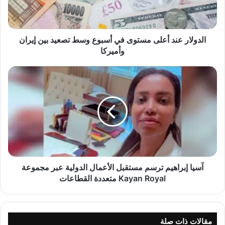
ر
ع
ن
د
الدولار عند أعلى مستوى في أسبوع وسط تصعيد بين إيران
أ
وأميركا
ع
ل
آ
ى
س
م
ي
س
ا
ت
إ
و
ب
ى
ر
ف
ا
ي
ه
أ
ي
آسيا إبراهيم ترسم مستقبل الأعمال الدولية عبر مجموعة
س
م
Kayan Royal متعددة القطاعات
ب
ت
و
ر
ع
س
و
م
مقالات ذات صلة