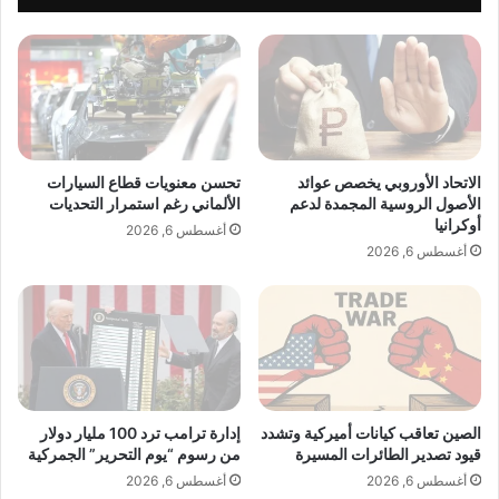
س
م
ط
س
ت
ت
ص
ق
ع
ب
ي
ل
د
ا
ب
ل
الاتحاد الأوروبي يخصص عوائد
تحسن معنويات قطاع السيارات
ي
أ
الأصول الروسية المجمدة لدعم
الألماني رغم استمرار التحديات
ن
ع
أوكرانيا
أغسطس 6, 2026
إ
م
أغسطس 6, 2026
ي
ا
ر
ل
ا
ا
ن
ل
و
د
أ
و
م
ل
ي
ي
الصين تعاقب كيانات أميركية وتشدد
إدارة ترامب ترد 100 مليار دولار
ر
قيود تصدير الطائرات المسيرة
من رسوم “يوم التحرير” الجمركية
ة
ك
ع
أغسطس 6, 2026
أغسطس 6, 2026
ا