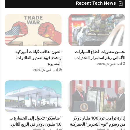
Recent Tech News
حجم العبوة: 355ml Slim Can
تحتوي على فيتامينات B
تعتمد على الغوارانا الطبيعي
بعض المنتجات مدعّمة بالإلكتروليتات أو التورين
تحسن معنويات قطاع السيارات
الصين تعاقب كيانات أميركية
التوسع والأسواق
الألماني رغم استمرار التحديات
وتشدد قيود تصدير الطائرات
المسيرة
أغسطس 6, 2026
أغسطس 6, 2026
المستهدفة
تتوفر منتجات KRATOS حالياً في عدد من أسواق الشرق الأوسط،
مع خطط توسع مستقبلية تشمل:
دول الخليج العربي
إدارة ترامب ترد 100 مليار دولار
“ساسكو” تتحول إلى الخسارة بـ
أوروبا
من رسوم “يوم التحرير” الجمركية
1.6 مليون دولار في الربع الثاني