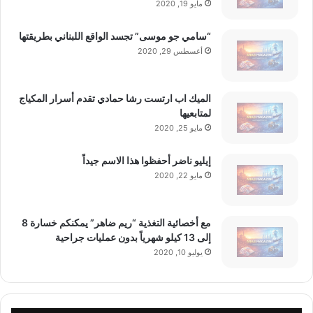
مايو 19, 2020
الخيارات. هدفنا هو توفير منتجات تناسب
“سامي جو موسى” تجسد الواقع اللبناني بطريقتها
مختلف أنماط الحياة وتلبي تطلعات
أغسطس 29, 2020
المستهلك الحديث.”
الميك اب ارتست رشا حمادي تقدم أسرار المكياج
لمتابعيها
المواصفات الفنية والإنتاج
مايو 25, 2020
إيليو ناضر أحفظوا هذا الاسم جيداً
مايو 22, 2020
تُنتج مشروبات KRATOS وفق معايير تصنيع ومراقبة جودة معتمدة
داخل منشآت إنتاج في:
مع أخصائية التغذية “ريم ضاهر” يمكنكم خسارة 8
الولايات المتحدة الأمريكية
إلى 13 كيلو شهرياً بدون عمليات جراحية
يوليو 10, 2020
إسبانيا
المملكة العربية السعودية
المواصفات: