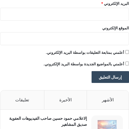
البريد الإلكتروني
*
نكهة توتي فروتي
تصريحات الإدارة
الموقع الإلكتروني
التنفيذية
أعلمني بمتابعة التعليقات بواسطة البريد الإلكتروني.
وفي تعليق له على التوسع الجديد، قال
عاطف هزيمة
، المؤسس
أعلمني بالمواضيع الجديدة بواسطة البريد الإلكتروني.
والرئيس التنفيذي لشركة KRATOS & Co:
الأشهر
الأخيرة
تعليقات
“نسعى إلى تقديم مفهوم حديث في
قطاع مشروبات الطاقة، يعتمد على
إلاعلامي حمود حسين صاحب الفيديوهات العفوية
صديق المشاهير
الجودة والهوية الواضحة والتنوع في