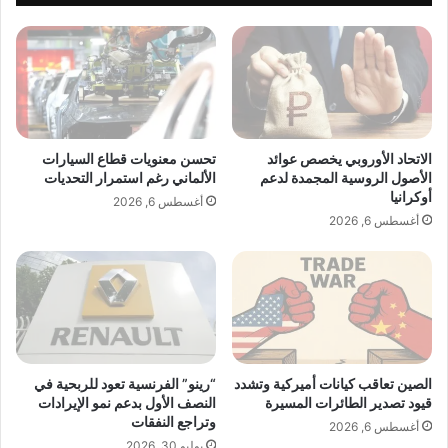
ي
2. KRATOS Zero
ا
ج
ل
د
ا
مشروب طاقة وظيفي مدعّم بالإلكتروليتات وفيتامينات B، موجّه
ي
س
للأشخاص ذوي النشاط العالي.
د
ت
.
ه
.
المميزات:
ل
ه
ا
الاتحاد الأوروبي يخصص عوائد
تحسن معنويات قطاع السيارات
د
ك
الأصول الروسية المجمدة لدعم
الألماني رغم استمرار التحديات
Zero Sugar
ي
ا
أوكرانيا
أغسطس 6, 2026
Electrolytes
ة
ل
أغسطس 6, 2026
ا
ش
Vitamin B Complex
ل
خ
طاقة وترطيب متوازن
ع
ص
ي
ي
د
ف
3. Next Gen Prebiotic
ت
ي
ق
أ
تركيبة تجمع بين الطاقة الوظيفية ومكونات داعمة للجهاز الهضمي
ت
م
الصين تعاقب كيانات أميركية وتشدد
“رينو” الفرنسية تعود للربحية في
ضمن فئة الـ Prebiotic Functional Drinks.
ر
قيود تصدير الطائرات المسيرة
النصف الأول بدعم نمو الإيرادات
ي
وتراجع النفقات
ب
ر
أغسطس 6, 2026
ك
يوليو 30, 2026