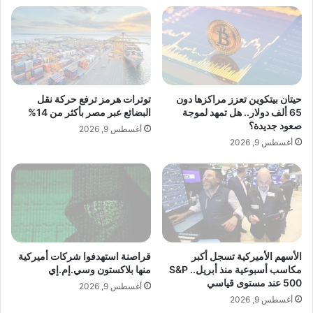
ب
ت
ب
ص
ي
ن
ع
ي
ا
ع
ل
ا
ن
ل
حيتان بيتكوين تعزز مراكزها دون
توترات هرمز ترفع حركة نقل
ف
س
65 ألف دولار.. هل تمهد لموجة
البضائع عبر مصر بأكثر من 14%
ط
ي
صعود جديدة؟
أغسطس 9, 2026
ا
ا
أغسطس 9, 2026
ل
ر
ر
ا
و
ت
س
ف
ي
ي
أ
ل
م
الأسهم الأميركية تسجل أكبر
قراصنة استهدفوا شركات أميركية
مكاسب أسبوعية منذ أبريل.. S&P
منها بلاكستون وسي.إم.إي
ا
500 عند مستوى قياسي
ن
أغسطس 9, 2026
ي
أغسطس 9, 2026