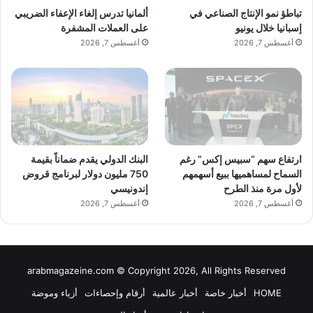
تباطؤ نمو الإنتاج الصناعي في
ألمانيا تدرس إلغاء الإعفاء الضريبي
إسبانيا خلال يونيو
على العملات المشفرة
أغسطس 7, 2026
أغسطس 7, 2026
ارتفاع سهم “سبيس إكس” رغم
البنك الدولي يقدم ضماناً بقيمة
السماح لمساهميها ببيع أسهمهم
750 مليون دولار لبرنامج قروض
لأول مرة منذ الطرح
إندونيسي
أغسطس 7, 2026
أغسطس 7, 2026
arabmagazeine.com © Copyright 2026, All Rights Reserved
HOME
أخبار خاصة
أخبار عالمية
أرقام وإحصاءات
أزياء وموضة