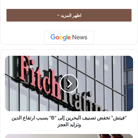
اظهر المزيد
"
ف
ي
ت
ش
"
ت
خ
ف
ض
"فيتش" تخفض تصنيف البحرين إلى "B" بسبب ارتفاع الدين
ت
وتزايد العجز
ص
ن
"