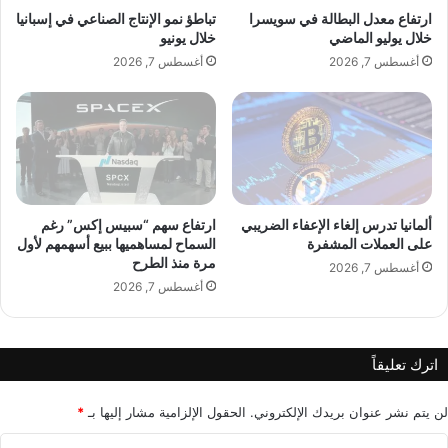
ت
ا
ارتفاع معدل البطالة في سويسرا
تباطؤ نمو الإنتاج الصناعي في إسبانيا
ف
م
خلال يوليو الماضي
خلال يونيو
ا
ع
أغسطس 7, 2026
أغسطس 7, 2026
ع
ع
ا
م
ل
ا
د
ل
ي
ق
ن
ة
و
ا
ت
ل
ألمانيا تدرس إلغاء الإعفاء الضريبي
ارتفاع سهم “سبيس إكس” رغم
ز
ا
على العملات المشفرة
السماح لمساهميها ببيع أسهمهم لأول
ا
مرة منذ الطرح
س
أغسطس 7, 2026
ي
ت
أغسطس 7, 2026
د
ش
ا
ا
ل
ر
اترك تعليقاً
ع
ا
ج
ت
ز
ل
لن يتم نشر عنوان بريدك الإلكتروني.
الحقول الإلزامية مشار إليها بـ
*
د