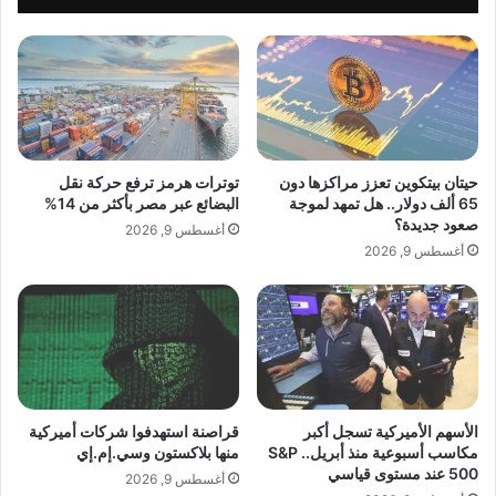
ت
ت
تجميلي يجب التعامل معه بوعي ومسؤولية،
غ
ا
ر
ي
بهدف تعزيز الجمال الطبيعي لا تغييره.
ق
و
م
ا
و
ن
ا
ي
ق
ة
حيتان بيتكوين تعزز مراكزها دون
توترات هرمز ترفع حركة نقل
ع
ت
65 ألف دولار.. هل تمهد لموجة
البضائع عبر مصر بأكثر من 14%
ا
ق
صعود جديدة؟
أغسطس 9, 2026
ل
ف
أغسطس 9, 2026
ت
ز
و
3
ا
7
ص
%
ل
إ
.
ل
.
ى
ف
1
الأسهم الأميركية تسجل أكبر
قراصنة استهدفوا شركات أميركية
arabmagazeine.com — الدكتور حسن ناصرالدين يشرح
م
مكاسب أسبوعية منذ أبريل.. S&P
منها بلاكستون وسي.إم.إي
2
تقنية Fox Eyes وأسرار نجاحها
500 عند مستوى قياسي
ا
.
أغسطس 9, 2026