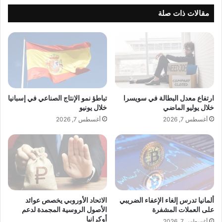
ل
اً
ف
مقالات ذات صلة
م
ن
ع
ا
"
ن
ب
ا
ي
ل
إ
ل
م
ب
د
ن
ارتفاع معدل البطالة في سويسرا
تباطؤ نمو الإنتاج الصناعي في إسبانيا
ب
ا
خلال يوليو الماضي
خلال يونيو
ل
ن
أغسطس 7, 2026
أغسطس 7, 2026
ي
ي
و
ك
"
ر
ل
ي
ت
م
و
ن
ر
و
ي
ر
ألمانيا تدرس إلغاء الإعفاء الضريبي
الاتحاد الأوروبي يخصص عوائد
د
ف
على العملات المشفرة
الأصول الروسية المجمدة لدعم
ن
أوكرانيا
ي
أغسطس 7, 2026