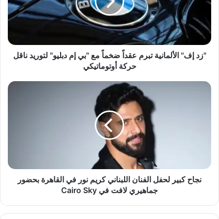
ف
"
ا
ل
أ
ل
"زد إف" الألمانية تبرم عقداً ضخماً مع "بي إم دبليو" لتوريد ناقل
م
حركة أوتوماتيكي
ا
ن
ن
ي
ج
ة
ا
ت
ح
ب
ك
ر
ب
م
ي
ع
ر
ق
ل
د
ح
نجاح كبير لحفل الفنان اللبناني كريم نور في القاهرة بحضور
اً
ف
جماهيري لافت في Cairo Sky
ض
ل
خ
ا
م