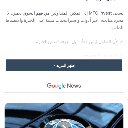
تسعى MFG Invest إلى تمكين المتداولين من فهم السوق بعمق، لا
مجرد متابعته، عبر أدوات واستراتيجيات مبنية على الخبرة والانضباط
المالي.
📌 لأن التداول ليس حظًا… بل معرفة تُصنع بالخبرة.
www.mfginvest.com
اظهر المزيد
"
ز
د
إ