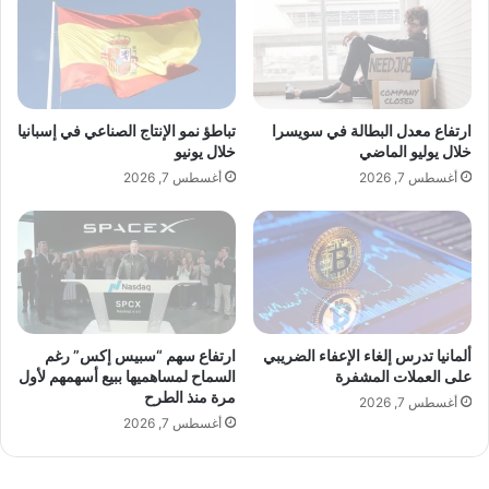
ل
ك
ى
ع
م
ل
ي
ى
ن
ا
ا
ل
ارتفاع معدل البطالة في سويسرا
تباطؤ نمو الإنتاج الصناعي في إسبانيا
ء
س
خلال يوليو الماضي
خلال يونيو
أ
ي
أغسطس 7, 2026
أغسطس 7, 2026
م
ا
ي
ر
ر
ا
ك
ت
ي
ا
ل
أ
و
ألمانيا تدرس إلغاء الإعفاء الضريبي
ارتفاع سهم “سبيس إكس” رغم
على العملات المشفرة
السماح لمساهميها ببيع أسهمهم لأول
ر
مرة منذ الطرح
و
أغسطس 7, 2026
ب
أغسطس 7, 2026
ي
ة