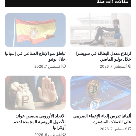
ب
مقالات ذات صلة
و
ل
ر
"
ا
ل
ن
م
ي
ل
…
ح
ت
ق
و
آ
ارتفاع معدل البطالة في سويسرا
تباطؤ نمو الإنتاج الصناعي في إسبانيا
ث
ي
خلال يوليو الماضي
خلال يونيو
ي
ب
أغسطس 7, 2026
أغسطس 7, 2026
ق
ا
س
د
ن
ا
ا
ل
ب
ف
ش
ا
ا
خ
ت
ر
ألمانيا تدرس إلغاء الإعفاء الضريبي
الاتحاد الأوروبي يخصص عوائد
ر
على العملات المشفرة
الأصول الروسية المجمدة لدعم
أوكرانيا
س
أغسطس 7, 2026
م
أغسطس 6, 2026