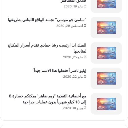
صديق المشاهير
مايو 19, 2020
■ مصدر الخبر الأصلي
“سامي جو موسى” تجسد الواقع اللبناني بطريقتها
نشر لأول مرة على:
yalebnan.org
أغسطس 29, 2020
تاريخ النشر:
2026-01-16 15:43:00
الكاتب:
ahmadsh
الميك اب ارتست رشا حمادي تقدم أسرار المكياج
لمتابعيها
مايو 25, 2020
تنويه من موقعنا
تم جلب هذا المحتوى بشكل آلي من المصدر:
إيليو ناضر أحفظوا هذا الاسم جيداً
yalebnan.org
مايو 22, 2020
بتاريخ:
2026-01-16 15:43:00
.
الآراء والمعلومات الواردة في هذا المقال لا تعبر بالضرورة عن
مع أخصائية التغذية “ريم ضاهر” يمكنكم خسارة 8
رأي موقعنا والمسؤولية الكاملة تقع على عاتق المصدر
إلى 13 كيلو شهرياً بدون عمليات جراحية
الأصلي.
يوليو 10, 2020
ملاحظة:
قد يتم استخدام الترجمة الآلية في بعض الأحيان لتوفير
هذا المحتوى.