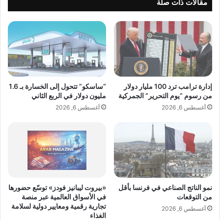
ر
مقالات ذات صلة
العرض لجهاز MacBook Pro الجديد من Apple.
ض
ق
ا
ا
ت
ل
وتؤكد الإشاعة أيضا التقارير السابقة أن شركة
ا
أ
Apple ستستخدم نفس تقنية العرض الترادفية
ل
و
د
س
OLED في جهاز MacBook Pro كما تفعل في
م
ط
جهاز iPad Pro. تشير الشائعات إلى أنها ستتمتع
ج
!
إدارة ترامب ترد 100 مليار دولار
“ساسكو” تتحول إلى الخسارة بـ 1.6
ب
-
من رسوم “يوم التحرير” الجمركية
مليون دولار في الربع الثاني
(مترجمة من الكورية) “بأفضل جودة بين جميع
ي
y
أغسطس 6, 2026
أغسطس 6, 2026
ن
a
أجهزة الكمبيوتر المحمولة OLED التي تم إصدارها
د
l
على الإطلاق.”
م
e
ش
b
ق
n
بالإضافة إلى شاشة OLED، ستحتوي أجهزة
و
a
ق
n
MacBook Pro المحدثة على شريحة M6 من
س
.
نمو الناتج الصناعي في فرنسا بأقل
«بيروت ليبانيز فودز» توسّع حضورها
Apple. وبحسب ما ورد سيحتويون أيضًا على أ
د
من التوقعات
في الأسواق العالمية عبر منصة
o
تجارية رقمية ومعايير دولية لسلامة
r
أغسطس 6, 2026
تصميم أرق وأخف وزنا من أجهزة MacBook Pro
الغذاء
g