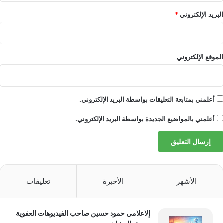
من المقرر أن يتم إطلاق تشكيلة M6 MacBook
البريد الإلكتروني
*
Pro الجديدة كليًا في وقت لاحق من هذا العام أو
في أوائل عام 2027.
الموقع الإلكتروني
ملحقات ماك المفضلة لدي
:
أعلمني بمتابعة التعليقات بواسطة البريد الإلكتروني.
اتبع الفرصة
: المواضيع, بلوسكي, انستغرام، و
أعلمني بالمواضيع الجديدة بواسطة البريد الإلكتروني.
مستودون.
FTC: نحن نستخدم الروابط التابعة التلقائية لكسب
الدخل.
أكثر.
الأشهر
الأخيرة
تعليقات
إلاعلامي حمود حسين صاحب الفيديوهات العفوية