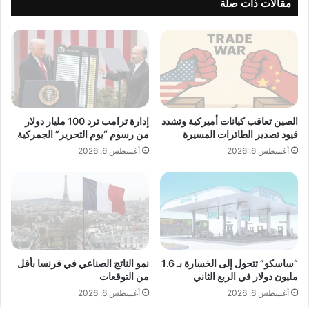
ا
مقالات ذات صلة
و
ل
ق
س
ا
ي
ئ
د
م
ن
ة
ص
ع
ر
ل
ا
الصين تعاقب كيانات أميركية وتشدد
إدارة ترامب ترد 100 مليار دولار
ى
ل
قيود تصدير الطائرات المسيرة
من رسوم “يوم التحرير” الجمركية
ا
ل
أغسطس 6, 2026
أغسطس 6, 2026
ل
ه
ا
ن
س
د
ت
ع
د
م
ا
ل
م
ب
ة
ن
“ساسكو” تتحول إلى الخسارة بـ 1.6
نمو الناتج الصناعي في فرنسا بأقل
ا
مليون دولار في الربع الثاني
من التوقعات
ن
أغسطس 6, 2026
أغسطس 6, 2026
ض