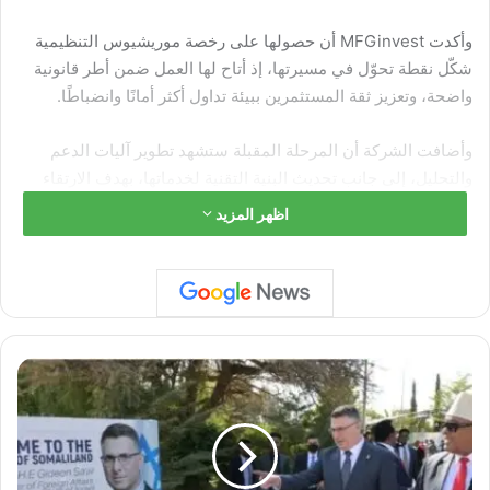
وأكدت MFGinvest أن حصولها على رخصة موريشيوس التنظيمية
شكّل نقطة تحوّل في مسيرتها، إذ أتاح لها العمل ضمن أطر قانونية
واضحة، وتعزيز ثقة المستثمرين ببيئة تداول أكثر أمانًا وانضباطًا.
وأضافت الشركة أن المرحلة المقبلة ستشهد تطوير آليات الدعم
والتحليل، إلى جانب تحديث البنية التقنية لخدماتها، بهدف الارتقاء
بتجربة العملاء وترسيخ مكانتها كشركة استثمارية تعتمد الوضوح
اظهر المزيد
والالتزام نهجًا دائمًا.
ا
ل
خ
ا
ر
ج