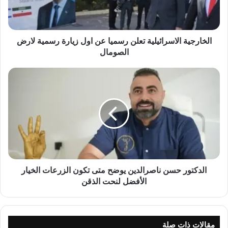
ي
ة
ا
ل
الخارجية الاسرائيلية تعلن رسميا عن اول زيارة رسمية لارض
ا
الصومال
س
ر
ا
ا
ل
ئ
د
ي
ك
ل
ت
ي
و
ة
ر
ت
ح
ع
س
ل
ن
الدكتور حسن ناصرالدين يوضح متى تكون الزرعات الخيار
ن
ن
الأفضل لنحت الذقن
ر
ا
س
ص
م
ر
ي
ا
مقالات ذات صلة