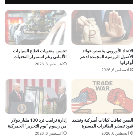
ا
ل
ع
د
ن
ي
ا
ن
و
ي
ل
و
ز
ض
ي
ح
الاتحاد الأوروبي يخصص عوائد
تحسن معنويات قطاع السيارات
ا
م
الأصول الروسية المجمدة لدعم
الألماني رغم استمرار التحديات
ر
ت
أوكرانيا
أغسطس 6, 2026
ة
ى
أغسطس 6, 2026
ر
ت
س
ك
م
و
ي
ن
ة
ا
ل
ل
ا
ز
ر
ر
الصين تعاقب كيانات أميركية وتشدد
إدارة ترامب ترد 100 مليار دولار
ض
قيود تصدير الطائرات المسيرة
من رسوم “يوم التحرير” الجمركية
ع
ا
ا
أغسطس 6, 2026
أغسطس 6, 2026