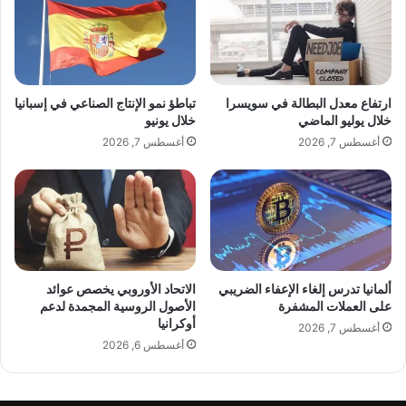
ر
ن
شارك هذا الموضوع:
1
ز
.
ل
7
ه
»
ا
ق
ف
ارتفاع معدل البطالة في سويسرا
تباطؤ نمو الإنتاج الصناعي في إسبانيا
ي
ي
خلال يوليو الماضي
خلال يونيو
د
ح
أغسطس 7, 2026
أغسطس 7, 2026
ا
ي
ل
ا
ت
ل
■ مصدر الخبر الأصلي
ط
س
نشر لأول مرة على:
yalebnan.org
و
ر
ي
ا
تاريخ النشر:
2026-01-06 12:12:00
ر
ي
الكاتب:
ahmadsh
ألمانيا تدرس إلغاء الإعفاء الضريبي
الاتحاد الأوروبي يخصص عوائد
على العملات المشفرة
الأصول الروسية المجمدة لدعم
أوكرانيا
أغسطس 7, 2026
أغسطس 6, 2026
تنويه من موقعنا
تم جلب هذا المحتوى بشكل آلي من المصدر:
yalebnan.org