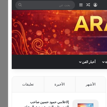
تسجيل الدخول
مقال عشوائي
إضافة عمود جانبي
بحث
عن
ة
أخبار الفن
الأشهر
الأخيرة
تعليقات
إلاعلامي حمود حسين صاحب
الفيديوهات العفوية صديق المشاهير