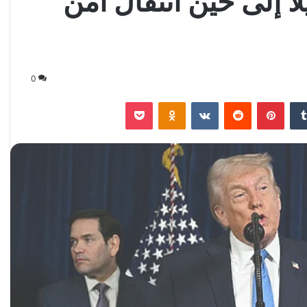
ا إلى حين انتقال آمن
0
‏Tumblr
بينتيريست
‏Reddit
‏VKontakte
Odnoklassniki
‫Pocket