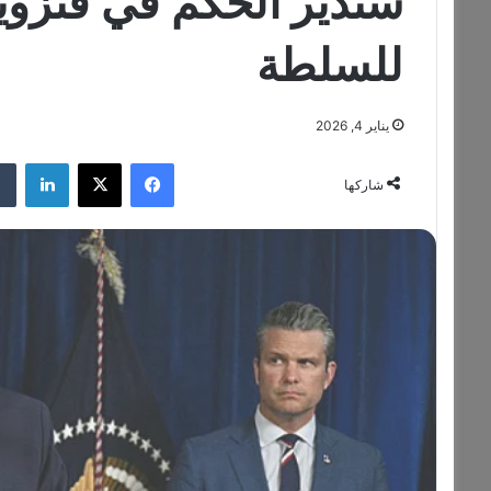
سندير الحكم في فنزويل
للسلطة
يناير 4, 2026
فيسبوك
‫X
لينكدإن
شاركها