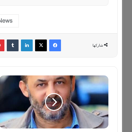
فيسبوك
‫X
لينكدإن
‏Tumblr
شاركها
ف
ي
ه
ذ
ا
ا
ل
ن
ظ