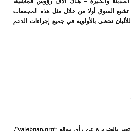
لحديثة والكبيرة – هناك آلاف رؤوس الماشية،
 تشبع السوق أولا من خلال مثل هذه المجمعات
 للألبان تحظى بالأولوية في جميع إجراءات الدعم
الآراء والمعلومات الواردة في هذا المقال لا تعبر بالضرورة عن رأي موقع “yalebnan.org”،