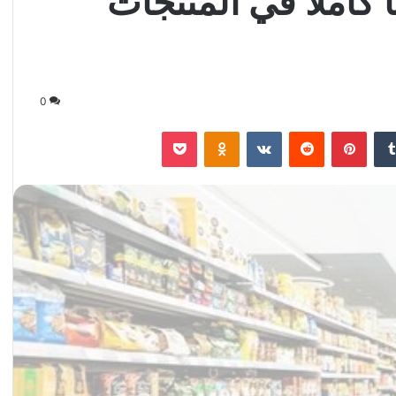
ا كاملا في المنتجات
0
‏Tumblr
بينتيريست
‏Reddit
‏VKontakte
Odnoklassniki
‫Pocket