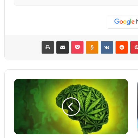
بينتيريست
‏Reddit
‏VKontakte
Odnoklassniki
‫Pocket
مشاركة عبر البريد
طباعة
إ
ش
ا
ر
ة
ا
ل
إ
ج