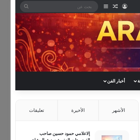
تسجيل الدخول
مقال عشوائي
إضافة عمود جانبي
بحث
عن
ة
أخبار الفن
الأشهر
الأخيرة
تعليقات
إلاعلامي حمود حسين صاحب
الفيديوهات العفوية صديق المشاهير