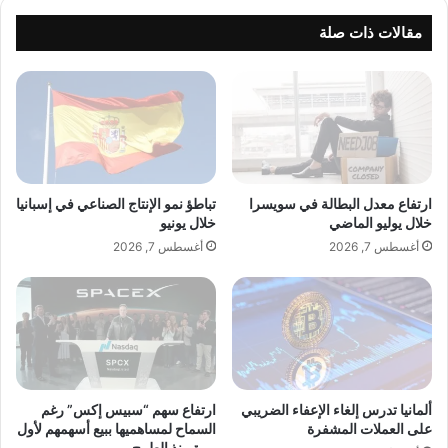
ف
ت
ت
ط
مقالات ذات صلة
س
ل
ا
ق
ه
إ
م
ع
ت
ل
ق
ا
ن
نً
ي
ا
ارتفاع معدل البطالة في سويسرا
تباطؤ نمو الإنتاج الصناعي في إسبانيا
ا
ت
خلال يوليو الماضي
خلال يونيو
ت
ش
أغسطس 7, 2026
أغسطس 7, 2026
ا
و
ل
ي
ل
ق
ي
يً
ز
ا
ر
غ
ف
ا
ي
م
ألمانيا تدرس إلغاء الإعفاء الضريبي
ارتفاع سهم “سبيس إكس” رغم
ت
ضً
على العملات المشفرة
السماح لمساهميها ببيع أسهمهم لأول
ح
مرة منذ الطرح