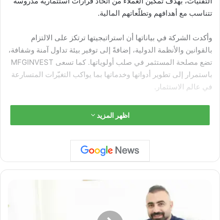
التقنيات، بهدف تمكين العملاء من اتخاذ قرارات استثمارية مدروسة
تتناسب مع أهدافهم وتطلّعاتهم المالية.
وأكدت الشركة في بياناتها أن استراتيجيتها ترتكز على الالتزام
بالقوانين والأنظمة الدولية، إضافةً إلى توفير بيئة تداول آمنة وشفافة،
تضع مصلحة المستثمر في صلب أولوياتها. كما تسعى MFGINVEST
باستمرار إلى تطوير أدواتها وخدماتها بما يواكب التغيّرات المتسارعة
في عالم الاستثمار.
ويأتي هذا التوجّه في إطار سعي الشركة إلى ترسيخ مكانتها كشريك
اظهر المزيد
موثوق في القطاع المالي، من خلال الجمع بين الاحترافية، الدعم
المستمر للعملاء، والرؤية طويلة الأمد للنمو والاستدامة.
ا
ل
د
ك