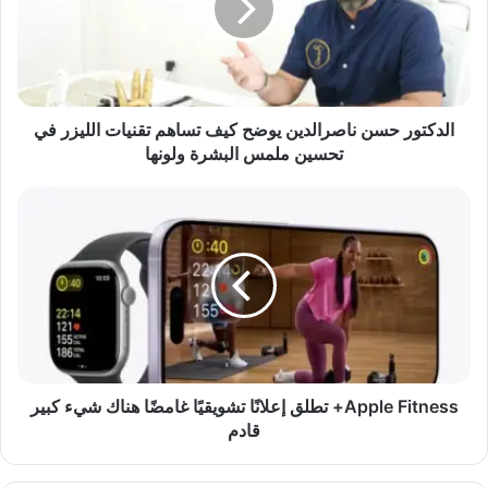
ت
و
ر
ح
س
ن
الدكتور حسن ناصرالدين يوضح كيف تساهم تقنيات الليزر في
ن
تحسين ملمس البشرة ولونها
ا
ص
A
ر
p
ا
p
ل
l
د
e
ي
F
ن
i
ي
t
و
n
ض
e
Apple Fitness+ تطلق إعلانًا تشويقيًا غامضًا هناك شيء كبير
ح
s
قادم
ك
s
ي
+