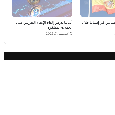
ك
ي
ف
ي
لصناعي في إسبانيا خلال
ألمانيا تدرس إلغاء الإعفاء الضريبي على
ؤ
العملات المشفرة
د
ي
أغسطس 7, 2026
ا
ل
ت
ح
د
ث
أ
ث
ن
ا
ء
ا
ل
ق
ي