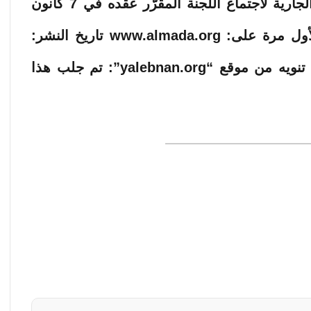
سيمون كرم، وجرى البحث في التحضيرات الجارية لاجتماع اللجنة المقرّر عقده في 7 كانون
الثاني المقبل ■ مصدر الخبر الأصلي نشر لأول مرة على: www.almada.org تاريخ النشر:
2025-12-29 13:56:00 الكاتب: BouSamra تنويه من موقع “yalebnan.org”: تم جلب هذا