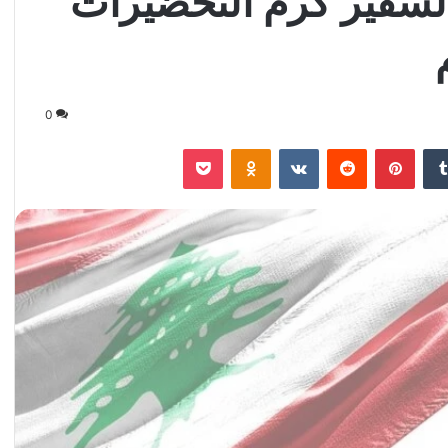
لسفير كرم التحضيرات
0
‏Tumblr
بينتيريست
‏Reddit
‏VKontakte
Odnoklassniki
‫Pocket