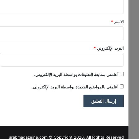
ي
ت
ق
ب
د
*
الاسم
*
ي
ل
ا
ل
البريد الإلكتروني
*
ل
ي
ر
ة
أعلمني بمتابعة التعليقات بواسطة البريد الإلكتروني.
ا
ل
أعلمني بالمواضيع الجديدة بواسطة البريد الإلكتروني.
ق
د
ي
م
ة
ب
ا
ل
arabmagazeine.com © Copyright 2026, All Rights Reserved