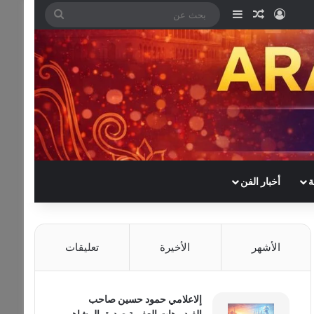
تسجيل الدخول
مقال عشوائي
إضافة عمود جانبي
بحث
عن
ة
أخبار الفن
الأشهر
الأخيرة
تعليقات
إلاعلامي حمود حسين صاحب
الفيديوهات العفوية صديق المشاهير