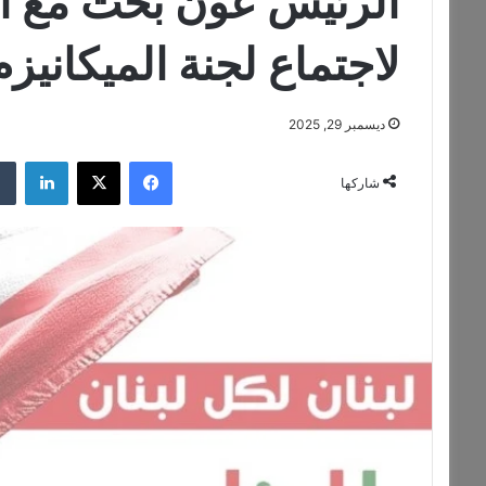
الرئيس عون بحث مع ا
لاجتماع لجنة الميكانيزم
ديسمبر 29, 2025
فيسبوك
‫X
لينكدإن
شاركها