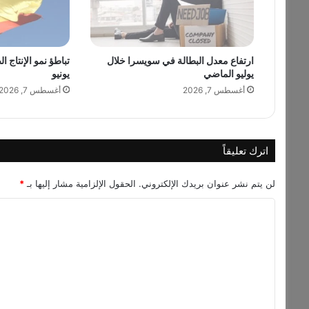
ع
ل
ى
ي
ارتفاع معدل البطالة في سويسرا خلال
تباطؤ نمو الإنتاج ا
ص
يوليو الماضي
يونيو
د
ر
أغسطس 7, 2026
أغسطس 7, 2026
ف
ت
و
ى
اترك تعليقاً
ب
ش
لن يتم نشر عنوان بريدك الإلكتروني.
الحقول الإلزامية مشار إليها بـ
*
أ
ن
ا
ا
ل
س
ت
ت
غ
ع
ل
ل
ا
ل