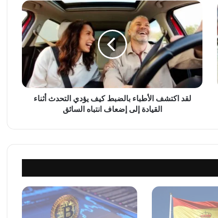
ل
ق
د
ا
ك
ت
ش
ف
ا
ل
لقد اكتشف الأطباء بالضبط كيف يؤدي التحدث أثناء
أ
القيادة إلى إضعاف انتباه السائق
ط
ب
ا
ء
ب
ا
ل
ض
ب
ط