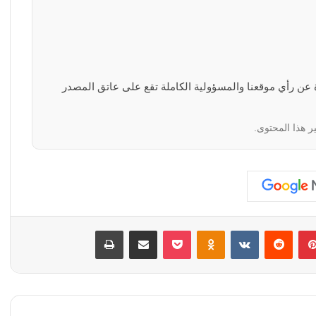
رة عن رأي موقعنا والمسؤولية الكاملة تقع على عاتق المصدر
ر هذا المحتوى.
بينتيريست
‏Reddit
‏VKontakte
Odnoklassniki
‫Pocket
مشاركة عبر البريد
طباعة