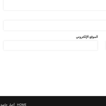
ا
د
ة
إ
ل
ى
إ
الموقع الإلكتروني
ض
ع
ا
ف
ا
ن
ت
ب
ا
ه
ا
ل
س
ا
HOME
أخبار خاصة