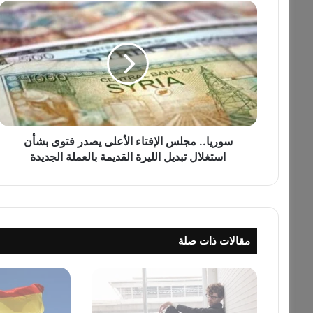
س
و
ر
ي
ا
.
.
م
ج
ل
سوريا.. مجلس الإفتاء الأعلى يصدر فتوى بشأن
س
استغلال تبديل الليرة القديمة بالعملة الجديدة
ا
ل
إ
ف
ت
مقالات ذات صلة
ا
ء
ا
ل
أ