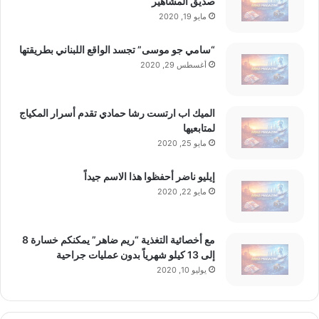
صديق المشاهير
مايو 19, 2020
باللبنانيين، فقد أبدت أكثريةٌ منهم، وفي مناسباتٍ
“سامي جو موسى” تجسد الواقع اللبناني بطريقتها
عدة، وبالأخص في الدراسات والاستطلاعات التي
أغسطس 29, 2020
أُجريت، ولا سيّما في السنة الأخيرة، رغبتها، بل
الميك اب ارتست رشا حمادي تقدم أسرار المكياج
مطلبها الملحّ، في حلّ جميع التنظيمات المسلحة،
لمتابعيها
مايو 25, 2020
وفي طليعتها «حزب الله» والمنظمات الفلسطينية
إيليو ناضر أحفظوا هذا الاسم جيداً
المسلحة، على كافة الأراضي اللبنانية.
مايو 22, 2020
مع أخصائية التغذية “ريم ضاهر” يمكنكم خسارة 8
اقرأ أيضًا:
تباطؤ نمو الإنتاج الصناعي في
إلى 13 كيلو شهرياً بدون عمليات جراحية
يوليو 10, 2020
إسبانيا خلال يونيو