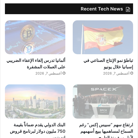
والسلام، شيخ نعيم” .
Recent Tech News
■ مصدر الخبر الأصلي
تباطؤ نمو الإنتاج الصناعي في
ألمانيا تدرس إلغاء الإعفاء الضريبي
نشر لأول مرة على:
yalebnan.org
إسبانيا خلال يونيو
على العملات المشفرة
أغسطس 7, 2026
أغسطس 7, 2026
اقرأ أيضًا:
ألمانيا تدرس إلغاء الإعفاء الضريبي على العملات
المشفرة
تاريخ النشر:
2025-12-22 00:05:00
الكاتب:
ahmadsh
ارتفاع سهم “سبيس إكس” رغم
البنك الدولي يقدم ضماناً بقيمة
السماح لمساهميها ببيع أسهمهم
750 مليون دولار لبرنامج قروض
لأول مرة منذ الطرح
إندونيسي